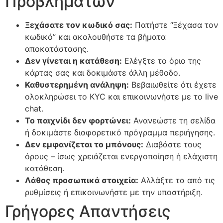
Προβλημάτων
Ξεχάσατε τον κωδικό σας:
Πατήστε “Ξέχασα τον
κωδικό” και ακολουθήστε τα βήματα
αποκατάστασης.
Δεν γίνεται η κατάθεση:
Ελέγξτε το όριο της
κάρτας σας και δοκιμάστε άλλη μέθοδο.
Καθυστερημένη ανάληψη:
Βεβαιωθείτε ότι έχετε
ολοκληρώσει το KYC και επικοινωνήστε με το live
chat.
Το παιχνίδι δεν φορτώνει:
Ανανεώστε τη σελίδα
ή δοκιμάστε διαφορετικό πρόγραμμα περιήγησης.
Δεν εμφανίζεται το μπόνους:
Διαβάστε τους
όρους – ίσως χρειάζεται ενεργοποίηση ή ελάχιστη
κατάθεση.
Λάθος προσωπικά στοιχεία:
Αλλάξτε τα από τις
ρυθμίσεις ή επικοινωνήστε με την υποστήριξη.
Γρήγορες Απαντήσεις