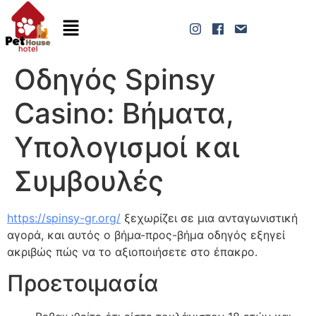
Οδηγός Spinsy
Casino: Βήματα,
Υπολογισμοί και
Συμβουλές
https://spinsy-gr.org/
ξεχωρίζει σε μια ανταγωνιστική
αγορά, και αυτός ο βήμα-προς-βήμα οδηγός εξηγεί
ακριβώς πώς να το αξιοποιήσετε στο έπακρο.
Προετοιμασία