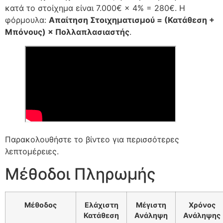
κατά το στοίχημα είναι 7.000€ × 4% = 280€. Η
φόρμουλα:
Απαίτηση Στοιχηματισμού = (Κατάθεση +
Μπόνους) × Πολλαπλασιαστής
.
Παρακολουθήστε το βίντεο για περισσότερες
λεπτομέρειες.
Μέθοδοι Πληρωμής
Μέθοδος
Ελάχιστη
Μέγιστη
Χρόνος
Κατάθεση
Ανάληψη
Ανάληψης