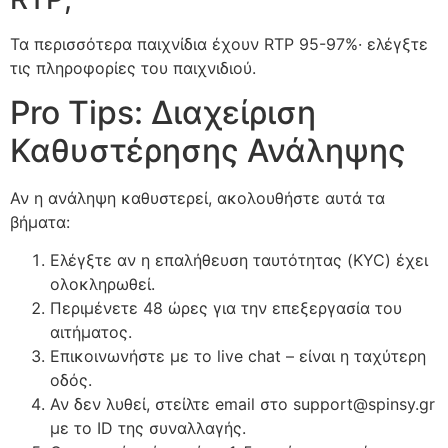
Τα περισσότερα παιχνίδια έχουν RTP 95-97%· ελέγξτε
τις πληροφορίες του παιχνιδιού.
Pro Tips: Διαχείριση
Καθυστέρησης Ανάληψης
Αν η ανάληψη καθυστερεί, ακολουθήστε αυτά τα
βήματα:
Ελέγξτε αν η επαλήθευση ταυτότητας (KYC) έχει
ολοκληρωθεί.
Περιμένετε 48 ώρες για την επεξεργασία του
αιτήματος.
Επικοινωνήστε με το live chat – είναι η ταχύτερη
οδός.
Αν δεν λυθεί, στείλτε email στο support@spinsy.gr
με το ID της συναλλαγής.