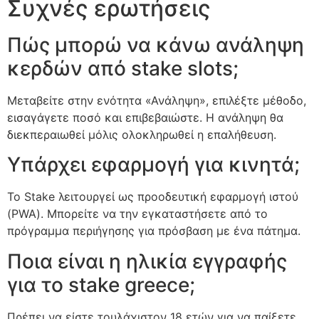
Συχνές ερωτήσεις
Πώς μπορώ να κάνω ανάληψη
κερδών από stake slots;
Μεταβείτε στην ενότητα «Ανάληψη», επιλέξτε μέθοδο,
εισαγάγετε ποσό και επιβεβαιώστε. Η ανάληψη θα
διεκπεραιωθεί μόλις ολοκληρωθεί η επαλήθευση.
Υπάρχει εφαρμογή για κινητά;
Το Stake λειτουργεί ως προοδευτική εφαρμογή ιστού
(PWA). Μπορείτε να την εγκαταστήσετε από το
πρόγραμμα περιήγησης για πρόσβαση με ένα πάτημα.
Ποια είναι η ηλικία εγγραφής
για το stake greece;
Πρέπει να είστε τουλάχιστον 18 ετών για να παίξετε