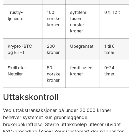
Trustly-
100
syttifem
0 til 12 t
tjeneste
norske
tusen
kroner
norske
kroner
Krypto (BTC
200
Ubegrenset
1 til 6
og ETH)
kroner
timer
Skrill eller
50
femti tusen
0-24
Neteller
norske
kroner
timer
kroner
Uttakskontroll
Ved uttakstransaksjoner på under 20.000 kroner
behøver systemet kun grunnleggende
brukerbekreftelse. Større uttaksbeløp utløser utvidet
KYC-prosedyre (Know Your Customer) der papirer for