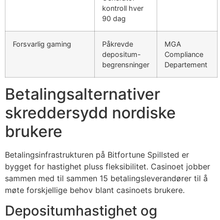
kontroll hver
90 dag
Forsvarlig gaming
Påkrevde
MGA
depositum-
Compliance
begrensninger
Departement
Betalingsalternativer
skreddersydd nordiske
brukere
Betalingsinfrastrukturen på Bitfortune Spillsted er
bygget for hastighet pluss fleksibilitet. Casinoet jobber
sammen med til sammen 15 betalingsleverandører til å
møte forskjellige behov blant casinoets brukere.
Depositumhastighet og