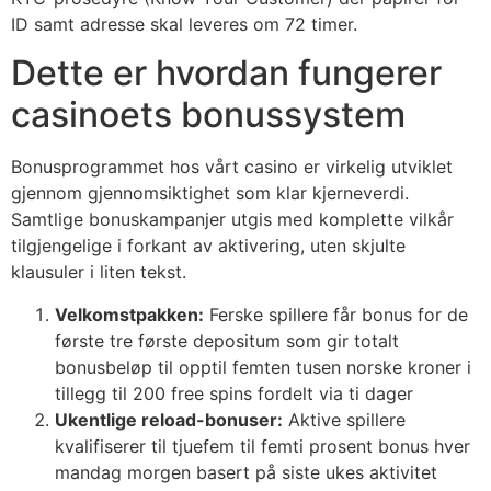
ID samt adresse skal leveres om 72 timer.
Dette er hvordan fungerer
casinoets bonussystem
Bonusprogrammet hos vårt casino er virkelig utviklet
gjennom gjennomsiktighet som klar kjerneverdi.
Samtlige bonuskampanjer utgis med komplette vilkår
tilgjengelige i forkant av aktivering, uten skjulte
klausuler i liten tekst.
Velkomstpakken:
Ferske spillere får bonus for de
første tre første depositum som gir totalt
bonusbeløp til opptil femten tusen norske kroner i
tillegg til 200 free spins fordelt via ti dager
Ukentlige reload-bonuser:
Aktive spillere
kvalifiserer til tjuefem til femti prosent bonus hver
mandag morgen basert på siste ukes aktivitet