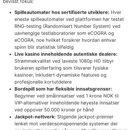
bevisst fokus:
Spilleautomater hos sertifiserte utviklere:
Hver
eneste spilleautomater ved plattformen har testet
RNG-testing (Randomisert Number System) ved
uavhengige testlaboratorier som eCOGRA og
eCOGRA, noe hvilket forsikrer hvordan enhver
spinn blir statistisk tilfeldig
Live kasino inneholdende autentiske dealere:
Strømmekvalitet ved laveste 1080p HD tilbyr
brukeren spillerfaring som tilsvarer fysiske
kasinoer, inkludert dynamiske features og
profesjonelle kortutdelere
Bordspill som har fleksible innsatsgrenser:
Begynner ved småinnsatser ved 1 krone NOK til
VIP-alternativer inneholdende høyeste innsatser
ved oppover 50.000 kroner pr hånd
Jackpot-nettverk:
Stigende jackpot-premier
lenket mot verdensomspennende systemer der