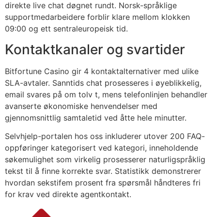
direkte live chat døgnet rundt. Norsk-språklige
supportmedarbeidere forblir klare mellom klokken
09:00 og ett sentraleuropeisk tid.
Kontaktkanaler og svartider
Bitfortune Casino gir 4 kontaktalternativer med ulike
SLA-avtaler. Sanntids chat prosesseres i øyeblikkelig,
email svares på om tolv t, mens telefonlinjen behandler
avanserte økonomiske henvendelser med
gjennomsnittlig samtaletid ved åtte hele minutter.
Selvhjelp-portalen hos oss inkluderer utover 200 FAQ-
oppføringer kategorisert ved kategori, inneholdende
søkemulighet som virkelig prosesserer naturligspråklig
tekst til å finne korrekte svar. Statistikk demonstrerer
hvordan sekstifem prosent fra spørsmål håndteres fri
for krav ved direkte agentkontakt.