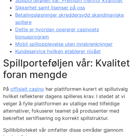
Spillporteføljen vår: Premium fremfor kvantitet
Sikkerhet samt lisenser på oss
Betalingsløsninger skreddersydd skandinaviske
spillere
Dette er hvordan opererer casinoets
bonusprogram
Mobil spillopplevelse uten innskrenkninger
Kundeservice hvilken etablerer nivået
Spillporteføljen vår: Kvalitet
foran mengde
På
offisielt casino
har plattformen kurert et spillutvalg
hvilket reflekterer dagens spilleres krav. I stedet at vi
velger å fylle plattformen av utallige med tilfeldige
alternativer, fokuserer teamet på produsenter med
bekreftet sertifisering og korrekt spillstruktur.
Spillbiblioteket vår omfatter disse områder gjennom