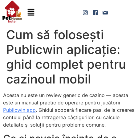
Cum să folosești
Publicwin aplicație:
ghid complet pentru
cazinoul mobil
Acesta nu este un review generic de cazino — acesta
este un manual practic de operare pentru jucătorii
Publicwin app
. Ghidul acoperă fiecare pas, de la crearea
contului până la retragerea câștigurilor, cu calcule
detaliate și soluții pentru probleme comune.