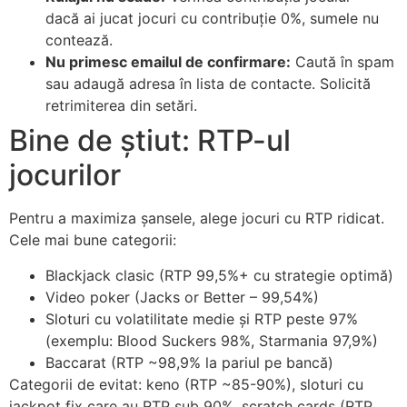
dacă ai jucat jocuri cu contribuție 0%, sumele nu
contează.
Nu primesc emailul de confirmare:
Caută în spam
sau adaugă adresa în lista de contacte. Solicită
retrimiterea din setări.
Bine de știut: RTP-ul
jocurilor
Pentru a maximiza șansele, alege jocuri cu RTP ridicat.
Cele mai bune categorii:
Blackjack clasic (RTP 99,5%+ cu strategie optimă)
Video poker (Jacks or Better – 99,54%)
Sloturi cu volatilitate medie și RTP peste 97%
(exemplu: Blood Suckers 98%, Starmania 97,9%)
Baccarat (RTP ~98,9% la pariul pe bancă)
Categorii de evitat: keno (RTP ~85-90%), sloturi cu
jackpot fix care au RTP sub 90%, scratch cards (RTP