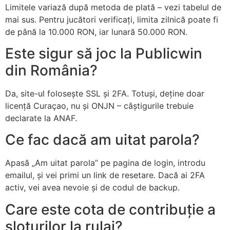
Limitele variază după metoda de plată – vezi tabelul de
mai sus. Pentru jucători verificați, limita zilnică poate fi
de până la 10.000 RON, iar lunară 50.000 RON.
Este sigur să joc la Publicwin
din România?
Da, site-ul folosește SSL și 2FA. Totuși, deține doar
licență Curaçao, nu și ONJN – câștigurile trebuie
declarate la ANAF.
Ce fac dacă am uitat parola?
Apasă „Am uitat parola” pe pagina de login, introdu
emailul, și vei primi un link de resetare. Dacă ai 2FA
activ, vei avea nevoie și de codul de backup.
Care este cota de contribuție a
sloturilor la rulaj?