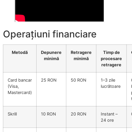
Operațiuni financiare
Metodă
Depunere
Retragere
Timp de
minimă
minimă
procesare
retragere
Card bancar
25 RON
50 RON
1–3 zile
(Visa,
lucrătoare
Mastercard)
Skrill
10 RON
20 RON
Instant –
24 ore