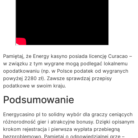
Pamiętaj, że Energy kasyno posiada licencję Curacao –
w związku z tym wygrane mogą podlegać lokalnemu
opodatkowaniu (np. w Polsce podatek od wygranych
powyżej 2280 zł). Zawsze sprawdzaj przepisy
podatkowe w swoim kraju.
Podsumowanie
Energycasino pl to solidny wybór dla graczy ceniących
różnorodność gier i atrakcyjne bonusy. Dzięki opisanym
krokom rejestracja i pierwsza wypłata przebiegną
bezproblemowo. Pamiętaj o odpowiedzialnej grze –