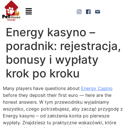
Energy kasyno –
poradnik: rejestracja,
bonusy i wypłaty
krok po kroku
Many players have questions about
Energy Casino
before they deposit their first euro — here are the
honest answers. W tym przewodniku wyjaśniamy
wszystko, czego potrzebujesz, aby zacząć przygodę z
Energy kasyno – od założenia konta po pierwsze
wypłaty. Znajdziesz tu praktyczne wskazówki, które