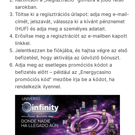
sarokban.
Töltse ki a regisztrációs űrlapot: adja meg e-mail-
címét, jelszavát, válassza ki a kívánt pénznemet
(HUF) és adja meg a személyes adatait.
Erősítse meg a regisztrációt az e-mailben kapott
linkkel.
Jelentkezzen be fiókjába, és hajtsa végre az első
befizetést, hogy aktiválja az üdvözlő bónuszt.
Adja meg az esetleges promóciós kódot a
befizetés előtt – például az „Energycasino
promóciós kód” mezőbe írja be a kódot, ha
rendelkezik ilyennel.