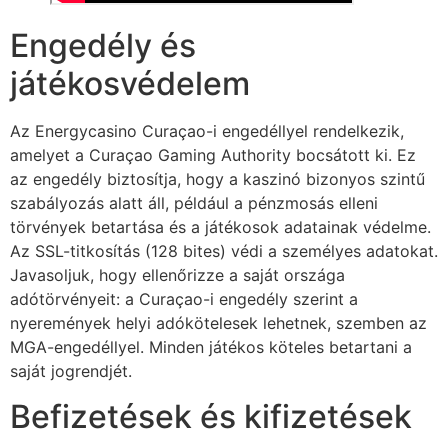
Engedély és
játékosvédelem
Az Energycasino Curaçao-i engedéllyel rendelkezik,
amelyet a Curaçao Gaming Authority bocsátott ki. Ez
az engedély biztosítja, hogy a kaszinó bizonyos szintű
szabályozás alatt áll, például a pénzmosás elleni
törvények betartása és a játékosok adatainak védelme.
Az SSL-titkosítás (128 bites) védi a személyes adatokat.
Javasoljuk, hogy ellenőrizze a saját országa
adótörvényeit: a Curaçao-i engedély szerint a
nyeremények helyi adókötelesek lehetnek, szemben az
MGA-engedéllyel. Minden játékos köteles betartani a
saját jogrendjét.
Befizetések és kifizetések