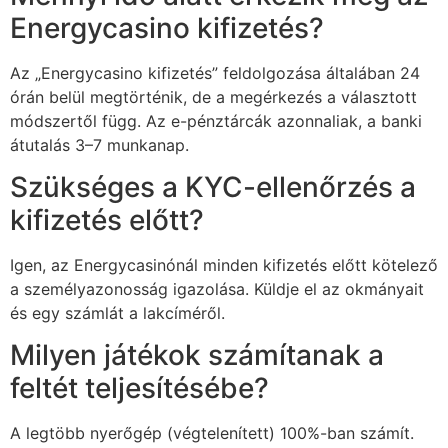
Energycasino kifizetés?
Az „Energycasino kifizetés” feldolgozása általában 24
órán belül megtörténik, de a megérkezés a választott
módszertől függ. Az e-pénztárcák azonnaliak, a banki
átutalás 3–7 munkanap.
Szükséges a KYC-ellenőrzés a
kifizetés előtt?
Igen, az Energycasinónál minden kifizetés előtt kötelező
a személyazonosság igazolása. Küldje el az okmányait
és egy számlát a lakcíméről.
Milyen játékok számítanak a
feltét teljesítésébe?
A legtöbb nyerőgép (végtelenített) 100%-ban számít.