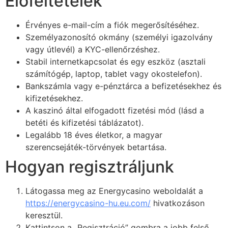
Előfeltételek
Érvényes e-mail-cím a fiók megerősítéséhez.
Személyazonosító okmány (személyi igazolvány
vagy útlevél) a KYC-ellenőrzéshez.
Stabil internetkapcsolat és egy eszköz (asztali
számítógép, laptop, tablet vagy okostelefon).
Bankszámla vagy e-pénztárca a befizetésekhez és
kifizetésekhez.
A kaszinó által elfogadott fizetési mód (lásd a
betéti és kifizetési táblázatot).
Legalább 18 éves életkor, a magyar
szerencsejáték-törvények betartása.
Hogyan regisztráljunk
Látogassa meg az Energycasino weboldalát a
https://energycasino-hu.eu.com/
hivatkozáson
keresztül.
Kattintson a „Regisztráció” gombra a jobb felső