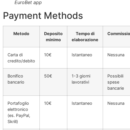
EuroBet app
Payment Methods
Metodo
Deposito
Tempo di
Commissio
minimo
elaborazione
Carta di
10€
Istantaneo
Nessuna
credito/debito
Bonifico
50€
1-3 giorni
Possibili
bancario
lavorativi
spese
bancarie
Portafoglio
10€
Istantaneo
Nessuna
elettronico
(es. PayPal,
Skrill)