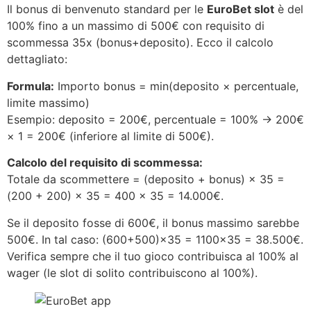
Il bonus di benvenuto standard per le
EuroBet slot
è del
100% fino a un massimo di 500€ con requisito di
scommessa 35x (bonus+deposito). Ecco il calcolo
dettagliato:
Formula:
Importo bonus = min(deposito × percentuale,
limite massimo)
Esempio: deposito = 200€, percentuale = 100% → 200€
× 1 = 200€ (inferiore al limite di 500€).
Calcolo del requisito di scommessa:
Totale da scommettere = (deposito + bonus) × 35 =
(200 + 200) × 35 = 400 × 35 = 14.000€.
Se il deposito fosse di 600€, il bonus massimo sarebbe
500€. In tal caso: (600+500)×35 = 1100×35 = 38.500€.
Verifica sempre che il tuo gioco contribuisca al 100% al
wager (le slot di solito contribuiscono al 100%).