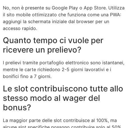
No, non è presente su Google Play o App Store. Utilizza
il sito mobile ottimizzato che funziona come una PWA:
aggiungi la schermata iniziale dal browser per un
accesso rapido.
Quanto tempo ci vuole per
ricevere un prelievo?
I prelievi tramite portafoglio elettronico sono istantanei,
mentre le carte richiedono 2-5 giorni lavorativi e i
bonifici fino a 7 giorni.
Le slot contribuiscono tutte allo
stesso modo al wager del
bonus?
La maggior parte delle slot contribuisce al 100%, ma
alcune slot specifiche possono contribuire solo al 50%