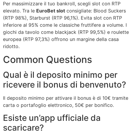
Per massimizzare il tuo bankroll, scegli slot con RTP
elevato. Tra le
EuroBet slot
consigliate: Blood Suckers
(RTP 98%), Starburst (RTP 96,1%). Evita slot con RTP
inferiore al 95% come le classiche fruttifere a volume. I
giochi da tavolo come blackjack (RTP 99,5%) e roulette
europea (RTP 97,3%) offrono un margine della casa
ridotto.
Common Questions
Qual è il deposito minimo per
ricevere il bonus di benvenuto?
Il deposito minimo per attivare il bonus è di 10€ tramite
carta o portafoglio elettronico, 50€ per bonifico.
Esiste un’app ufficiale da
scaricare?