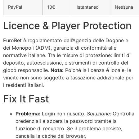
PayPal
10€
Istantaneo
Nessuna
Licence & Player Protection
EuroBet è regolamentato dall’Agenzia delle Dogane e
dei Monopoli (ADM), garanzia di conformità alle
normative italiane. Tra le misure di protezione: limiti di
deposito, autoesclusione, e strumenti di controllo del
gioco responsabile.
Nota:
Poiché la licenza è locale, le
vincite non sono soggette a tassazione addizionale per
i residenti italiani.
Fix It Fast
Problema:
Login non riuscito.
Soluzione:
Controlla
credenziali e azzera la password tramite la
funzione di recupero. Se il problema persiste,
cancella la cache del browser.