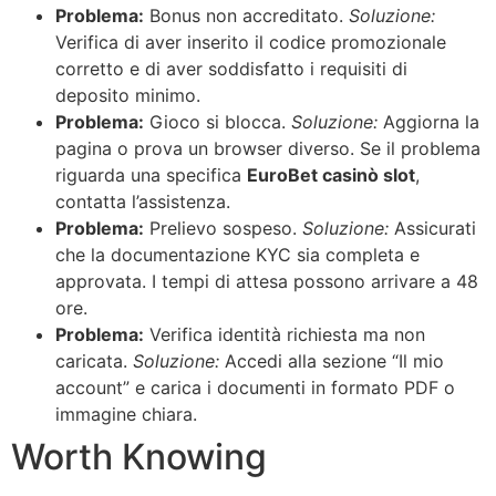
Problema:
Bonus non accreditato.
Soluzione:
Verifica di aver inserito il codice promozionale
corretto e di aver soddisfatto i requisiti di
deposito minimo.
Problema:
Gioco si blocca.
Soluzione:
Aggiorna la
pagina o prova un browser diverso. Se il problema
riguarda una specifica
EuroBet casinò slot
,
contatta l’assistenza.
Problema:
Prelievo sospeso.
Soluzione:
Assicurati
che la documentazione KYC sia completa e
approvata. I tempi di attesa possono arrivare a 48
ore.
Problema:
Verifica identità richiesta ma non
caricata.
Soluzione:
Accedi alla sezione “Il mio
account” e carica i documenti in formato PDF o
immagine chiara.
Worth Knowing