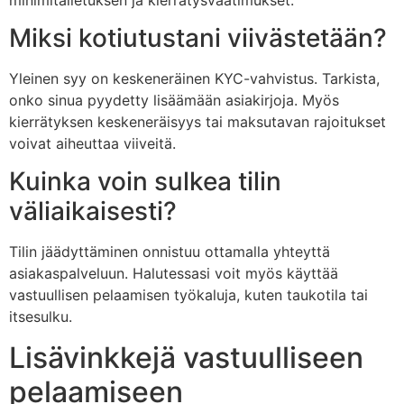
Miksi kotiutustani viivästetään?
Yleinen syy on keskeneräinen KYC-vahvistus. Tarkista,
onko sinua pyydetty lisäämään asiakirjoja. Myös
kierrätyksen keskeneräisyys tai maksutavan rajoitukset
voivat aiheuttaa viiveitä.
Kuinka voin sulkea tilin
väliaikaisesti?
Tilin jäädyttäminen onnistuu ottamalla yhteyttä
asiakaspalveluun. Halutessasi voit myös käyttää
vastuullisen pelaamisen työkaluja, kuten taukotila tai
itsesulku.
Lisävinkkejä vastuulliseen
pelaamiseen