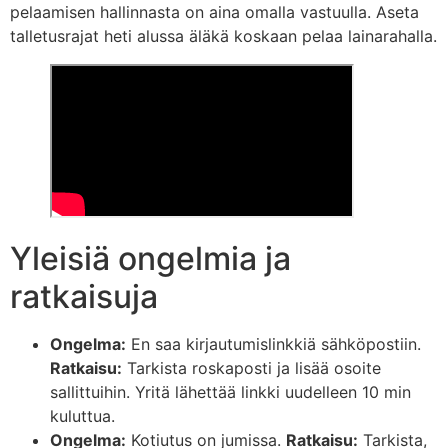
pelaamisen hallinnasta on aina omalla vastuulla. Aseta
talletusrajat heti alussa äläkä koskaan pelaa lainarahalla.
Yleisiä ongelmia ja
ratkaisuja
Ongelma:
En saa kirjautumislinkkiä sähköpostiin.
Ratkaisu:
Tarkista roskaposti ja lisää osoite
sallittuihin. Yritä lähettää linkki uudelleen 10 min
kuluttua.
Ongelma:
Kotiutus on jumissa.
Ratkaisu:
Tarkista,