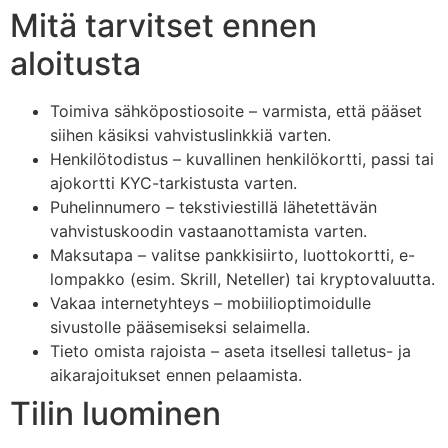
Mitä tarvitset ennen
aloitusta
Toimiva sähköpostiosoite – varmista, että pääset
siihen käsiksi vahvistuslinkkiä varten.
Henkilötodistus – kuvallinen henkilökortti, passi tai
ajokortti KYC-tarkistusta varten.
Puhelinnumero – tekstiviestillä lähetettävän
vahvistuskoodin vastaanottamista varten.
Maksutapa – valitse pankkisiirto, luottokortti, e-
lompakko (esim. Skrill, Neteller) tai kryptovaluutta.
Vakaa internetyhteys – mobiilioptimoidulle
sivustolle pääsemiseksi selaimella.
Tieto omista rajoista – aseta itsellesi talletus- ja
aikarajoitukset ennen pelaamista.
Tilin luominen