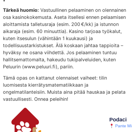
Tärkeä huomio:
Vastuullinen pelaaminen on olennainen
osa kasinokokemusta. Aseta itsellesi ennen pelaamisen
aloittamista talletusraja (esim. 200 €/kk) ja istunnon
aikaraja (esim. 60 minuuttia). Kasino tarjoaa työkalut,
kuten itsesulun (vähintään 1 kuukausi) ja
todellisuustarkistukset. Älä koskaan jahtaa tappioita –
hyväksy ne osana viihdettä. Jos pelaaminen tuntuu
hallitsemattomalta, hakeudu tukipalveluiden, kuten
Peluurin (www.peluuri.fi), pariin.
Tämä opas on kattanut olennaiset vaiheet: tilin
luomisesta kierrätysmatematiikkaan ja
ongelmatilanteisiin. Muista aina pitää hauskaa ja pelata
vastuullisesti. Onnea peleihin!
Podaci
Pante Mih