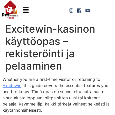
Excitewin-kasinon
käyttöopas –
rekisteröinti ja
pelaaminen
Whether you are a first-time visitor or returning to
Excitewin
, this guide covers the essential features you
need to know. Tämä opas on suunniteltu auttamaan
sinua alusta loppuun, olitpa sitten uusi tai kokenut
pelaaja. Käymme läpi kaikki tärkeät vaiheet selkeästi ja
käytännönläheisesti.