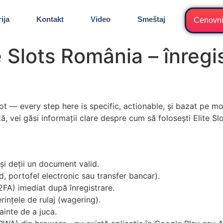
ija
Kontakt
Video
Smeštaj
Cenovn
 Slots România – înregist
t — every step here is specific, actionable, și bazat pe mod
ă, vei găsi informații clare despre cum să folosești Elite Sl
și deții un document valid.
 portofel electronic sau transfer bancar).
2FA) imediat după înregistrare.
rințele de rulaj (wagering).
ainte de a juca.