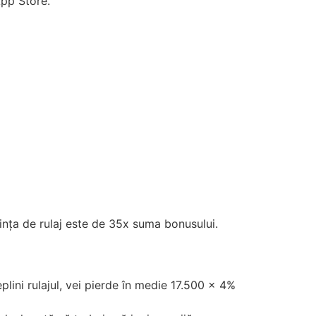
App Store.
ța de rulaj este de 35x suma bonusului.
plini rulajul, vei pierde în medie 17.500 × 4%