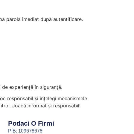
bă parola imediat după autentificare.
i de experiență în siguranță.
 joc responsabil și înțelegi mecanismele
ntrol. Joacă informat și responsabil!
Podaci O Firmi
PIB
: 109678678