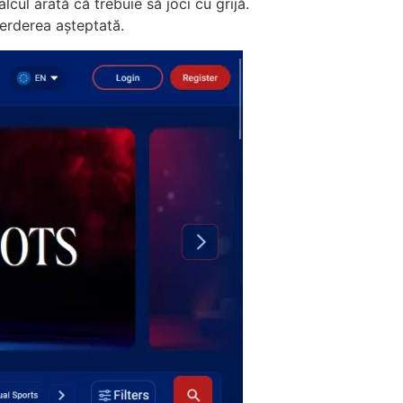
cul arată că trebuie să joci cu grijă.
ierderea așteptată.