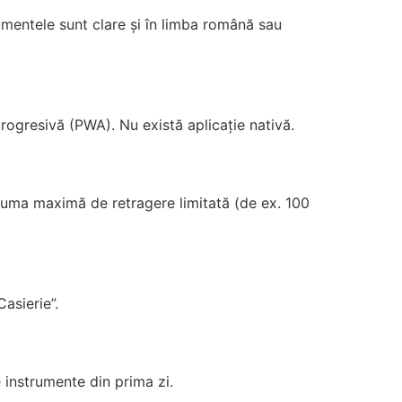
umentele sunt clare și în limba română sau
rogresivă (PWA). Nu există aplicație nativă.
și suma maximă de retragere limitată (de ex. 100
asierie”.
 instrumente din prima zi.