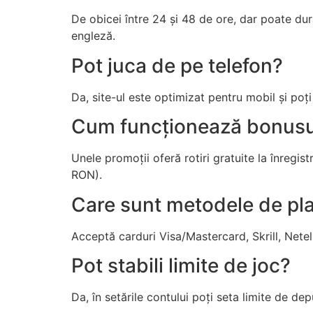
De obicei între 24 și 48 de ore, dar poate du
engleză.
Pot juca de pe telefon?
Da, site-ul este optimizat pentru mobil și poț
Cum funcționează bonusu
Unele promoții oferă rotiri gratuite la înregis
RON).
Care sunt metodele de pla
Acceptă carduri Visa/Mastercard, Skrill, Netel
Pot stabili limite de joc?
Da, în setările contului poți seta limite de d