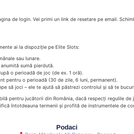
gina de login. Vei primi un link de resetare pe email. Schim
ente ai la dispoziție pe Elite Slots:
ămânale sau lunare.
o anumită sumă pierdută.
după o perioadă de joc (de ex. 1 oră).
nt pentru o perioadă (30 de zile, 6 luni, permanent).
pe să joci – ele te ajută să păstrezi controlul și să te bucur
bilă pentru jucătorii din România, dacă respecți regulile de
ifică întotdeauna termenii și profită de instrumentele de co
Podaci