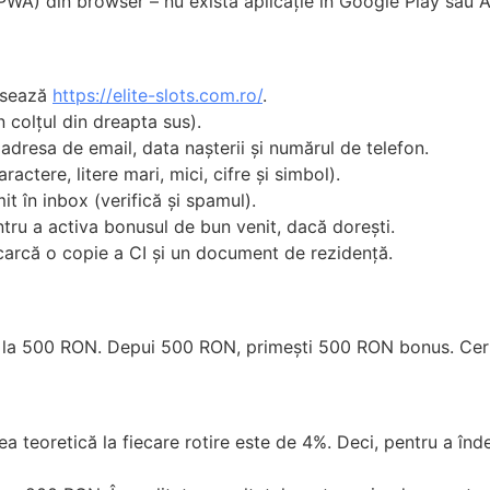
PWA) din browser – nu există aplicație în Google Play sau 
cesează
https://elite-slots.com.ro/
.
n colțul din dreapta sus).
dresa de email, data nașterii și numărul de telefon.
actere, litere mari, mici, cifre și simbol).
it în inbox (verifică și spamul).
u a activa bonusul de bun venit, dacă dorești.
încarcă o copie a CI și un document de rezidență.
la 500 RON. Depui 500 RON, primești 500 RON bonus. Cerin
a teoretică la fiecare rotire este de 4%. Deci, pentru a înde