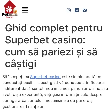
Ghid complet pentru
Superbet casino:
cum să pariezi și să
câștigi
Să începeți cu
Superbet casino
este simplu odată ce
cunoașteți pașii — acest ghid vă conduce prin fiecare.
Indiferent dacă sunteți nou în lumea pariurilor online sau
aveți deja experiență, veți găsi informații utile despre
configurarea contului, mecanismele de pariere și
gestionarea finanțelor.