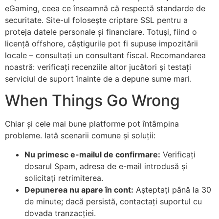
eGaming, ceea ce înseamnă că respectă standarde de
securitate. Site-ul folosește criptare SSL pentru a
proteja datele personale și financiare. Totuși, fiind o
licență offshore, câștigurile pot fi supuse impozitării
locale – consultați un consultant fiscal. Recomandarea
noastră: verificați recenziile altor jucători și testați
serviciul de suport înainte de a depune sume mari.
When Things Go Wrong
Chiar și cele mai bune platforme pot întâmpina
probleme. Iată scenarii comune și soluții:
Nu primesc e-mailul de confirmare:
Verificați
dosarul Spam, adresa de e-mail introdusă și
solicitați retrimiterea.
Depunerea nu apare în cont:
Așteptați până la 30
de minute; dacă persistă, contactați suportul cu
dovada tranzacției.