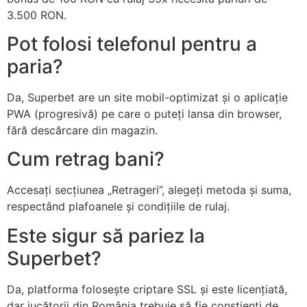
3.500 RON.
Pot folosi telefonul pentru a
paria?
Da, Superbet are un site mobil-optimizat și o aplicație
PWA (progresivă) pe care o puteți lansa din browser,
fără descărcare din magazin.
Cum retrag bani?
Accesați secțiunea „Retrageri”, alegeți metoda și suma,
respectând plafoanele și condițiile de rulaj.
Este sigur să pariez la
Superbet?
Da, platforma folosește criptare SSL și este licențiată,
dar jucătorii din România trebuie să fie conștienți de