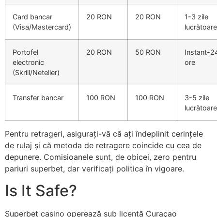
Card bancar
20 RON
20 RON
1-3 zile
(Visa/Mastercard)
lucrătoare
Portofel
20 RON
50 RON
Instant-2
electronic
ore
(Skrill/Neteller)
Transfer bancar
100 RON
100 RON
3-5 zile
lucrătoare
Pentru retrageri, asigurați-vă că ați îndeplinit cerințele
de rulaj și că metoda de retragere coincide cu cea de
depunere. Comisioanele sunt, de obicei, zero pentru
pariuri superbet, dar verificați politica în vigoare.
Is It Safe?
Superbet casino operează sub licență Curaçao