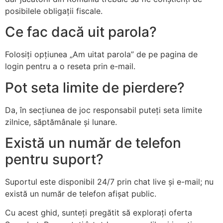
posibilele obligații fiscale.
Ce fac dacă uit parola?
Folosiți opțiunea „Am uitat parola” de pe pagina de
login pentru a o reseta prin e-mail.
Pot seta limite de pierdere?
Da, în secțiunea de joc responsabil puteți seta limite
zilnice, săptămânale și lunare.
Există un număr de telefon
pentru suport?
Suportul este disponibil 24/7 prin chat live și e-mail; nu
există un număr de telefon afișat public.
Cu acest ghid, sunteți pregătit să explorați oferta