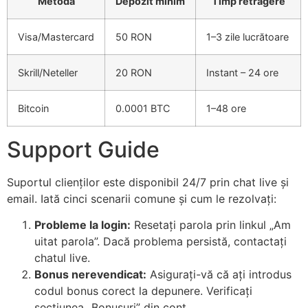
Metodă
Depozit minim
Timp retragere
Visa/Mastercard
50 RON
1–3 zile lucrătoare
Skrill/Neteller
20 RON
Instant – 24 ore
Bitcoin
0.0001 BTC
1–48 ore
Support Guide
Suportul clienților este disponibil 24/7 prin chat live și
email. Iată cinci scenarii comune și cum le rezolvați:
Probleme la login:
Resetați parola prin linkul „Am
uitat parola”. Dacă problema persistă, contactați
chatul live.
Bonus nerevendicat:
Asigurați-vă că ați introdus
codul bonus corect la depunere. Verificați
secțiunea „Bonusuri” din cont.