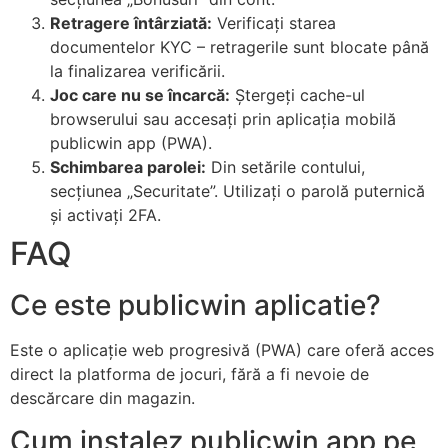
Retragere întârziată:
Verificați starea
documentelor KYC – retragerile sunt blocate până
la finalizarea verificării.
Joc care nu se încarcă:
Ștergeți cache-ul
browserului sau accesați prin aplicația mobilă
publicwin app (PWA).
Schimbarea parolei:
Din setările contului,
secțiunea „Securitate”. Utilizați o parolă puternică
și activați 2FA.
FAQ
Ce este publicwin aplicatie?
Este o aplicație web progresivă (PWA) care oferă acces
direct la platforma de jocuri, fără a fi nevoie de
descărcare din magazin.
Cum instalez publicwin app pe