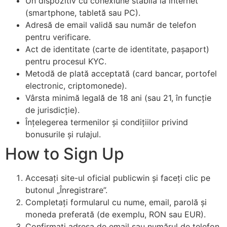
Un dispozitiv cu conexiune stabilă la internet
(smartphone, tabletă sau PC).
Adresă de email validă sau număr de telefon
pentru verificare.
Act de identitate (carte de identitate, pașaport)
pentru procesul KYC.
Metodă de plată acceptată (card bancar, portofel
electronic, criptomonede).
Vârsta minimă legală de 18 ani (sau 21, în funcție
de jurisdicție).
Înțelegerea termenilor și condițiilor privind
bonusurile și rulajul.
How to Sign Up
Accesați site-ul oficial publicwin și faceți clic pe
butonul „Înregistrare”.
Completați formularul cu nume, email, parolă și
moneda preferată (de exemplu, RON sau EUR).
Confirmați adresa de email sau numărul de telefon