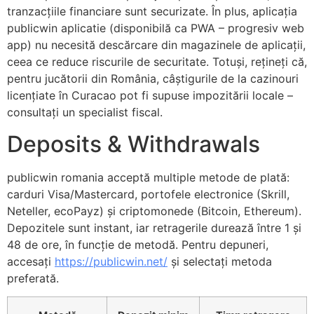
tranzacțiile financiare sunt securizate. În plus, aplicația
publicwin aplicatie (disponibilă ca PWA – progresiv web
app) nu necesită descărcare din magazinele de aplicații,
ceea ce reduce riscurile de securitate. Totuși, rețineți că,
pentru jucătorii din România, câștigurile de la cazinouri
licențiate în Curacao pot fi supuse impozitării locale –
consultați un specialist fiscal.
Deposits & Withdrawals
publicwin romania acceptă multiple metode de plată:
carduri Visa/Mastercard, portofele electronice (Skrill,
Neteller, ecoPayz) și criptomonede (Bitcoin, Ethereum).
Depozitele sunt instant, iar retragerile durează între 1 și
48 de ore, în funcție de metodă. Pentru depuneri,
accesați
https://publicwin.net/
și selectați metoda
preferată.