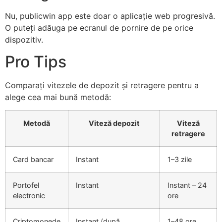
Nu, publicwin app este doar o aplicație web progresivă.
O puteți adăuga pe ecranul de pornire de pe orice
dispozitiv.
Pro Tips
Comparați vitezele de depozit și retragere pentru a
alege cea mai bună metodă:
Metodă
Viteză depozit
Viteză
retragere
Card bancar
Instant
1–3 zile
Portofel
Instant
Instant – 24
electronic
ore
Criptomonede
Instant (după
1–48 ore