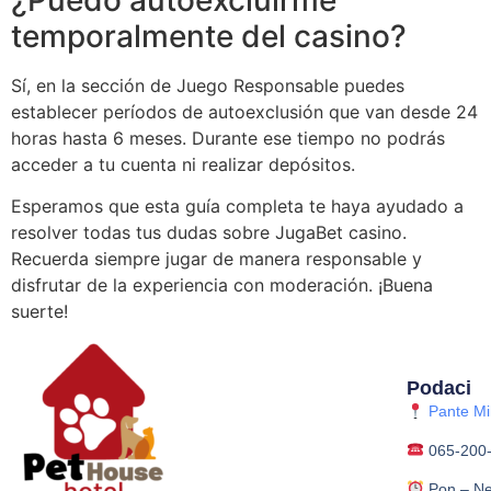
temporalmente del casino?
Sí, en la sección de Juego Responsable puedes
establecer períodos de autoexclusión que van desde 24
horas hasta 6 meses. Durante ese tiempo no podrás
acceder a tu cuenta ni realizar depósitos.
Esperamos que esta guía completa te haya ayudado a
resolver todas tus dudas sobre JugaBet casino.
Recuerda siempre jugar de manera responsable y
disfrutar de la experiencia con moderación. ¡Buena
suerte!
Podaci
Pante Mih
065-200
Pon – Ne