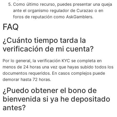
Como último recurso, puedes presentar una queja
ante el organismo regulador de Curazao o en
foros de reputación como AskGamblers.
FAQ
¿Cuánto tiempo tarda la
verificación de mi cuenta?
Por lo general, la verificación KYC se completa en
menos de 24 horas una vez que hayas subido todos los
documentos requeridos. En casos complejos puede
demorar hasta 72 horas.
¿Puedo obtener el bono de
bienvenida si ya he depositado
antes?