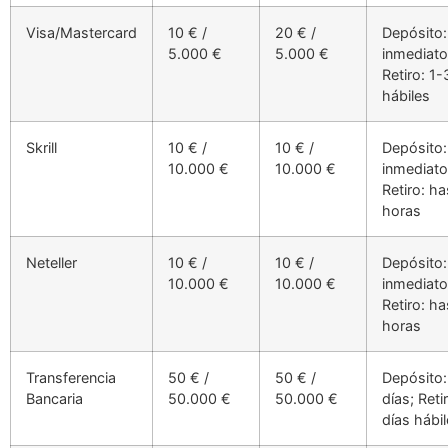
Visa/Mastercard
10 € /
20 € /
Depósito:
5.000 €
5.000 €
inmediato
Retiro: 1-
hábiles
Skrill
10 € /
10 € /
Depósito:
10.000 €
10.000 €
inmediato
Retiro: h
horas
Neteller
10 € /
10 € /
Depósito:
10.000 €
10.000 €
inmediato
Retiro: h
horas
Transferencia
50 € /
50 € /
Depósito:
Bancaria
50.000 €
50.000 €
días; Reti
días hábi