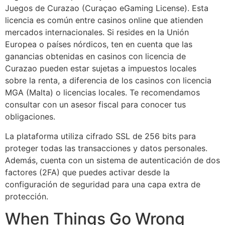
Juegos de Curazao (Curaçao eGaming License). Esta
licencia es común entre casinos online que atienden
mercados internacionales. Si resides en la Unión
Europea o países nórdicos, ten en cuenta que las
ganancias obtenidas en casinos con licencia de
Curazao pueden estar sujetas a impuestos locales
sobre la renta, a diferencia de los casinos con licencia
MGA (Malta) o licencias locales. Te recomendamos
consultar con un asesor fiscal para conocer tus
obligaciones.
La plataforma utiliza cifrado SSL de 256 bits para
proteger todas las transacciones y datos personales.
Además, cuenta con un sistema de autenticación de dos
factores (2FA) que puedes activar desde la
configuración de seguridad para una capa extra de
protección.
When Things Go Wrong