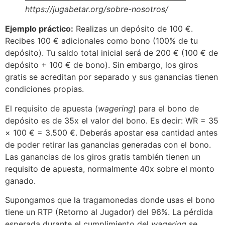
https://jugabetar.org/sobre-nosotros/
Ejemplo práctico:
Realizas un depósito de 100 €.
Recibes 100 € adicionales como bono (100% de tu
depósito). Tu saldo total inicial será de 200 € (100 € de
depósito + 100 € de bono). Sin embargo, los giros
gratis se acreditan por separado y sus ganancias tienen
condiciones propias.
El requisito de apuesta (
wagering
) para el bono de
depósito es de 35x el valor del bono. Es decir: WR = 35
× 100 € = 3.500 €. Deberás apostar esa cantidad antes
de poder retirar las ganancias generadas con el bono.
Las ganancias de los giros gratis también tienen un
requisito de apuesta, normalmente 40x sobre el monto
ganado.
Supongamos que la tragamonedas donde usas el bono
tiene un RTP (Retorno al Jugador) del 96%. La pérdida
esperada durante el cumplimiento del
wagering
se