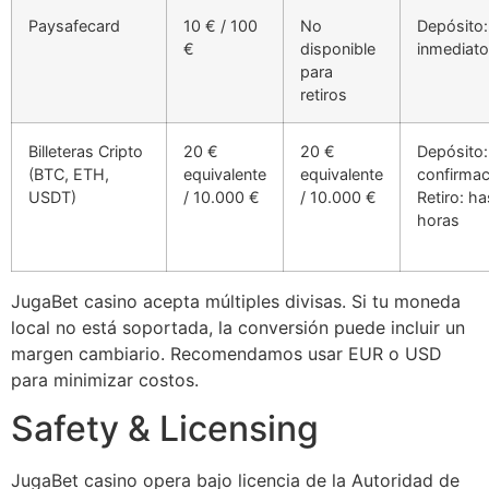
Paysafecard
10 € / 100
No
Depósito:
€
disponible
inmediato
para
retiros
Billeteras Cripto
20 €
20 €
Depósito:
(BTC, ETH,
equivalente
equivalente
confirmac
USDT)
/ 10.000 €
/ 10.000 €
Retiro: ha
horas
JugaBet casino acepta múltiples divisas. Si tu moneda
local no está soportada, la conversión puede incluir un
margen cambiario. Recomendamos usar EUR o USD
para minimizar costos.
Safety & Licensing
JugaBet casino opera bajo licencia de la Autoridad de