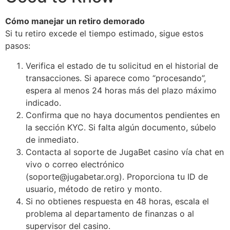
Cómo manejar un retiro demorado
Si tu retiro excede el tiempo estimado, sigue estos
pasos:
Verifica el estado de tu solicitud en el historial de
transacciones. Si aparece como “procesando”,
espera al menos 24 horas más del plazo máximo
indicado.
Confirma que no haya documentos pendientes en
la sección KYC. Si falta algún documento, súbelo
de inmediato.
Contacta al soporte de JugaBet casino vía chat en
vivo o correo electrónico
(soporte@jugabetar.org). Proporciona tu ID de
usuario, método de retiro y monto.
Si no obtienes respuesta en 48 horas, escala el
problema al departamento de finanzas o al
supervisor del casino.