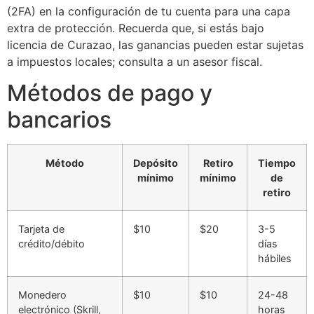
(2FA) en la configuración de tu cuenta para una capa
extra de protección. Recuerda que, si estás bajo
licencia de Curazao, las ganancias pueden estar sujetas
a impuestos locales; consulta a un asesor fiscal.
Métodos de pago y
bancarios
Método
Depósito
Retiro
Tiempo
mínimo
mínimo
de
retiro
Tarjeta de
$10
$20
3-5
crédito/débito
días
hábiles
Monedero
$10
$10
24-48
electrónico (Skrill,
horas