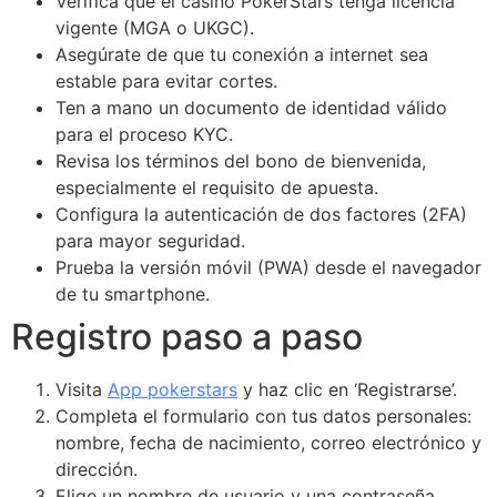
Verifica que el casino PokerStars tenga licencia
vigente (MGA o UKGC).
Asegúrate de que tu conexión a internet sea
estable para evitar cortes.
Ten a mano un documento de identidad válido
para el proceso KYC.
Revisa los términos del bono de bienvenida,
especialmente el requisito de apuesta.
Configura la autenticación de dos factores (2FA)
para mayor seguridad.
Prueba la versión móvil (PWA) desde el navegador
de tu smartphone.
Registro paso a paso
Visita
App pokerstars
y haz clic en ‘Registrarse’.
Completa el formulario con tus datos personales:
nombre, fecha de nacimiento, correo electrónico y
dirección.
Elige un nombre de usuario y una contraseña