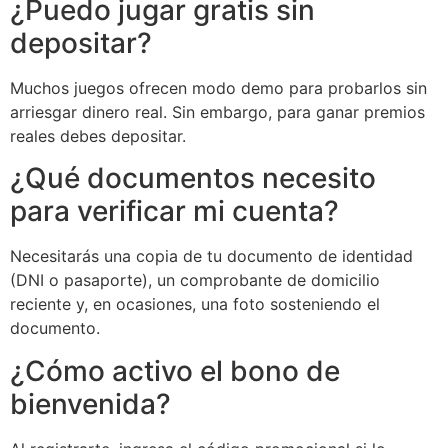
¿Puedo jugar gratis sin
depositar?
Muchos juegos ofrecen modo demo para probarlos sin
arriesgar dinero real. Sin embargo, para ganar premios
reales debes depositar.
¿Qué documentos necesito
para verificar mi cuenta?
Necesitarás una copia de tu documento de identidad
(DNI o pasaporte), un comprobante de domicilio
reciente y, en ocasiones, una foto sosteniendo el
documento.
¿Cómo activo el bono de
bienvenida?