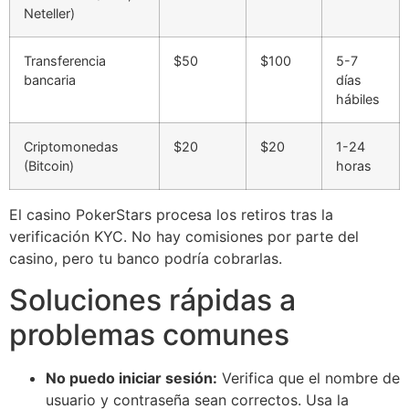
Neteller)
Transferencia
$50
$100
5-7
bancaria
días
hábiles
Criptomonedas
$20
$20
1-24
(Bitcoin)
horas
El casino PokerStars procesa los retiros tras la
verificación KYC. No hay comisiones por parte del
casino, pero tu banco podría cobrarlas.
Soluciones rápidas a
problemas comunes
No puedo iniciar sesión:
Verifica que el nombre de
usuario y contraseña sean correctos. Usa la