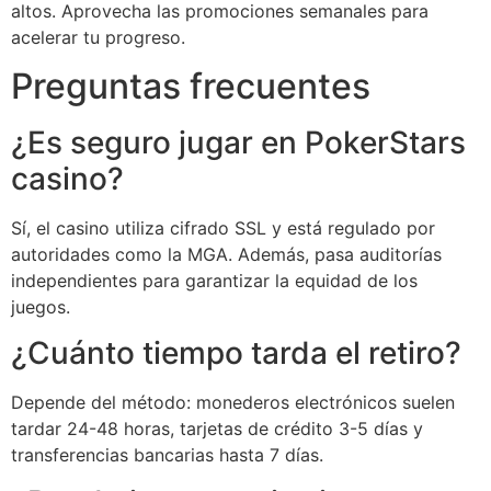
altos. Aprovecha las promociones semanales para
acelerar tu progreso.
Preguntas frecuentes
¿Es seguro jugar en PokerStars
casino?
Sí, el casino utiliza cifrado SSL y está regulado por
autoridades como la MGA. Además, pasa auditorías
independientes para garantizar la equidad de los
juegos.
¿Cuánto tiempo tarda el retiro?
Depende del método: monederos electrónicos suelen
tardar 24-48 horas, tarjetas de crédito 3-5 días y
transferencias bancarias hasta 7 días.