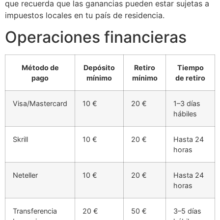
que recuerda que las ganancias pueden estar sujetas a
impuestos locales en tu país de residencia.
Operaciones financieras
Método de
Depósito
Retiro
Tiempo
pago
mínimo
mínimo
de retiro
Visa/Mastercard
10 €
20 €
1–3 días
hábiles
Skrill
10 €
20 €
Hasta 24
horas
Neteller
10 €
20 €
Hasta 24
horas
Transferencia
20 €
50 €
3–5 días