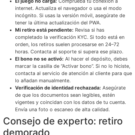
El juego no carga:
Comprueba tu conexión a
internet. Actualiza el navegador o usa el modo
incógnito. Si usas la versión móvil, asegúrate de
tener la última actualización del PWA.
Mi retiro está pendiente:
Revisa si has
completado la verificación KYC. Si todo está en
orden, los retiros suelen procesarse en 24–72
horas. Contacta al soporte si supera ese plazo.
El bono no se activó:
Al hacer el depósito, debes
marcar la casilla de “Activar bono”. Si no lo hiciste,
contacta al servicio de atención al cliente para que
lo añadan manualmente.
Verificación de identidad rechazada:
Asegúrate
de que los documentos sean legibles, estén
vigentes y coincidan con los datos de tu cuenta.
Envía una foto o escaneo de alta calidad.
Consejo de experto: retiro
demorado