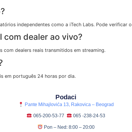
o?
atórios independentes como a iTech Labs. Pode verificar o c
l com dealer ao vivo?
s com dealers reais transmitidos em streaming.
?
eis em português 24 horas por dia.
Podaci
Pante Mihajlovića 13, Rakovica – Beograd
065-200-53-77
065 -238-24-53
Pon – Ned: 8:00 – 20:00