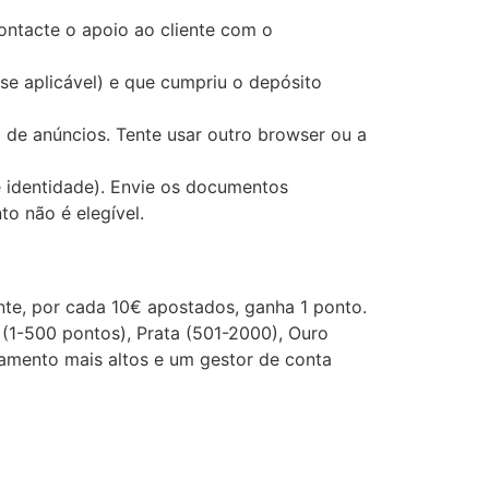
ontacte o apoio ao cliente com o
e aplicável) e que cumpriu o depósito
 de anúncios. Tente usar outro browser ou a
 identidade). Envie os documentos
to não é elegível.
te, por cada 10€ apostados, ganha 1 ponto.
 (1-500 pontos), Prata (501-2000), Ouro
tamento mais altos e um gestor de conta