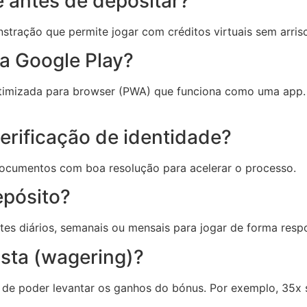
e antes de depositar?
ração que permite jogar com créditos virtuais sem arrisca
na Google Play?
imizada para browser (PWA) que funciona como uma app. P
rificação de identidade?
documentos com boa resolução para acelerar o processo.
epósito?
ites diários, semanais ou mensais para jogar de forma resp
osta (wagering)?
 de poder levantar os ganhos do bónus. Por exemplo, 35x s