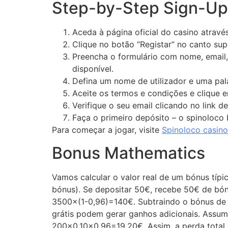
Step-by-Step Sign-Up
Aceda à página oficial do casino atravé
Clique no botão “Registar” no canto supe
Preencha o formulário com nome, email
disponível.
Defina um nome de utilizador e uma pal
Aceite os termos e condições e clique e
Verifique o seu email clicando no link 
Faça o primeiro depósito – o spinoloco
Para começar a jogar, visite
Spinoloco casino
Bonus Mathematics
Vamos calcular o valor real de um bónus típ
bónus). Se depositar 50€, recebe 50€ de bó
3500×(1-0,96)=140€. Subtraindo o bónus de 
grátis podem gerar ganhos adicionais. Assu
200×0,10×0,96=19,20€. Assim, a perda total 