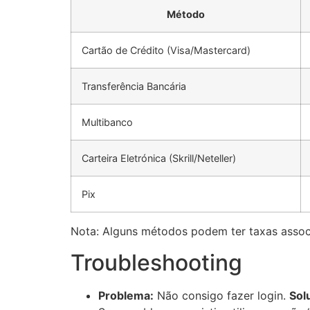
Método
Cartão de Crédito (Visa/Mastercard)
Transferência Bancária
Multibanco
Carteira Eletrónica (Skrill/Neteller)
Pix
Nota: Alguns métodos podem ter taxas associ
Troubleshooting
Problema:
Não consigo fazer login.
Sol