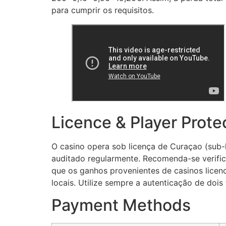
para cumprir os requisitos.
Licence & Player Prote
O casino opera sob licença de Curaçao (sub-l
auditado regularmente. Recomenda-se verifica
que os ganhos provenientes de casinos licen
locais. Utilize sempre a autenticação de dois
Payment Methods