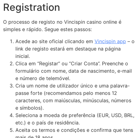
Registration
O processo de registo no Vincispin casino online é
simples e rápido. Segue estes passos:
Acede ao site oficial clicando em
Vincispin app
– o
link de registo estará em destaque na página
inicial.
Clica em “Registar” ou “Criar Conta”. Preenche o
formulário com nome, data de nascimento, e-mail
e número de telemóvel.
Cria um nome de utilizador único e uma palavra-
passe forte (recomendamos pelo menos 12
caracteres, com maiúsculas, minúsculas, números
e símbolos).
Seleciona a moeda de preferência (EUR, USD, BRL,
etc.) e o país de residência.
Aceita os termos e condições e confirma que tens
mais de 18 anos.