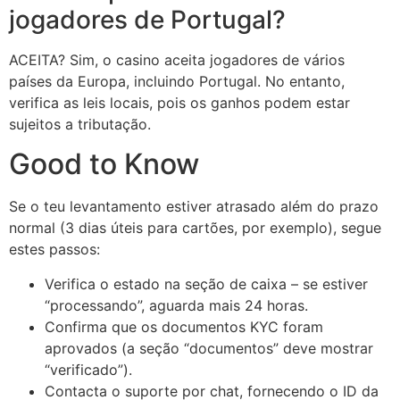
jogadores de Portugal?
ACEITA? Sim, o casino aceita jogadores de vários
países da Europa, incluindo Portugal. No entanto,
verifica as leis locais, pois os ganhos podem estar
sujeitos a tributação.
Good to Know
Se o teu levantamento estiver atrasado além do prazo
normal (3 dias úteis para cartões, por exemplo), segue
estes passos:
Verifica o estado na seção de caixa – se estiver
“processando”, aguarda mais 24 horas.
Confirma que os documentos KYC foram
aprovados (a seção “documentos” deve mostrar
“verificado”).
Contacta o suporte por chat, fornecendo o ID da