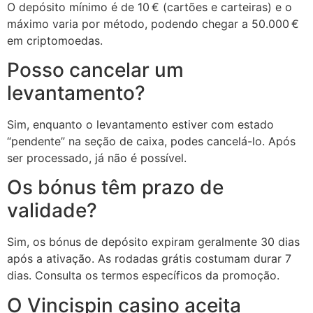
O depósito mínimo é de 10 € (cartões e carteiras) e o
máximo varia por método, podendo chegar a 50.000 €
em criptomoedas.
Posso cancelar um
levantamento?
Sim, enquanto o levantamento estiver com estado
“pendente” na seção de caixa, podes cancelá-lo. Após
ser processado, já não é possível.
Os bónus têm prazo de
validade?
Sim, os bónus de depósito expiram geralmente 30 dias
após a ativação. As rodadas grátis costumam durar 7
dias. Consulta os termos específicos da promoção.
O Vincispin casino aceita