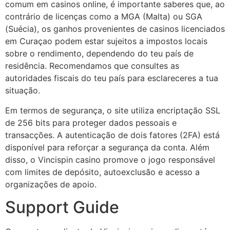
comum em casinos online, é importante saberes que, ao
contrário de licenças como a MGA (Malta) ou SGA
(Suécia), os ganhos provenientes de casinos licenciados
em Curaçao podem estar sujeitos a impostos locais
sobre o rendimento, dependendo do teu país de
residência. Recomendamos que consultes as
autoridades fiscais do teu país para esclareceres a tua
situação.
Em termos de segurança, o site utiliza encriptação SSL
de 256 bits para proteger dados pessoais e
transacções. A autenticação de dois fatores (2FA) está
disponível para reforçar a segurança da conta. Além
disso, o Vincispin casino promove o jogo responsável
com limites de depósito, autoexclusão e acesso a
organizações de apoio.
Support Guide