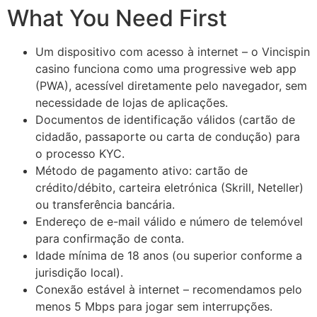
What You Need First
Um dispositivo com acesso à internet – o Vincispin
casino funciona como uma progressive web app
(PWA), acessível diretamente pelo navegador, sem
necessidade de lojas de aplicações.
Documentos de identificação válidos (cartão de
cidadão, passaporte ou carta de condução) para
o processo KYC.
Método de pagamento ativo: cartão de
crédito/débito, carteira eletrónica (Skrill, Neteller)
ou transferência bancária.
Endereço de e-mail válido e número de telemóvel
para confirmação de conta.
Idade mínima de 18 anos (ou superior conforme a
jurisdição local).
Conexão estável à internet – recomendamos pelo
menos 5 Mbps para jogar sem interrupções.