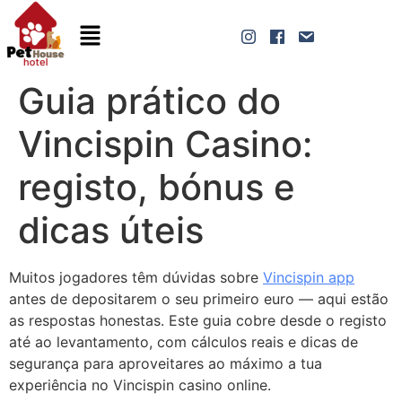
Guia prático do
Vincispin Casino:
registo, bónus e
dicas úteis
Muitos jogadores têm dúvidas sobre
Vincispin app
antes de depositarem o seu primeiro euro — aqui estão
as respostas honestas. Este guia cobre desde o registo
até ao levantamento, com cálculos reais e dicas de
segurança para aproveitares ao máximo a tua
experiência no Vincispin casino online.