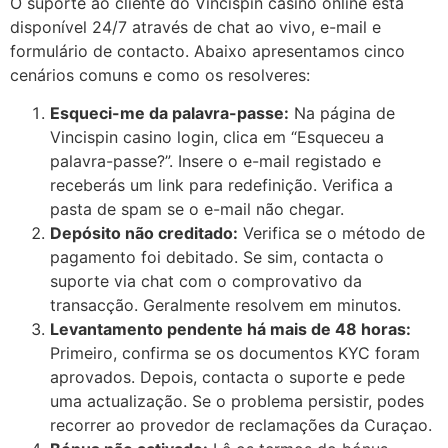
O suporte ao cliente do Vincispin casino online está
disponível 24/7 através de chat ao vivo, e-mail e
formulário de contacto. Abaixo apresentamos cinco
cenários comuns e como os resolveres:
Esqueci-me da palavra-passe:
Na página de
Vincispin casino login, clica em “Esqueceu a
palavra-passe?”. Insere o e-mail registado e
receberás um link para redefinição. Verifica a
pasta de spam se o e-mail não chegar.
Depósito não creditado:
Verifica se o método de
pagamento foi debitado. Se sim, contacta o
suporte via chat com o comprovativo da
transacção. Geralmente resolvem em minutos.
Levantamento pendente há mais de 48 horas:
Primeiro, confirma se os documentos KYC foram
aprovados. Depois, contacta o suporte e pede
uma actualização. Se o problema persistir, podes
recorrer ao provedor de reclamações da Curaçao.