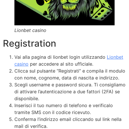
Lionbet casino
Registration
Vai alla pagina di lionbet login utilizzando
Lionbet
casino
per accedere al sito ufficiale.
Clicca sul pulsante “Registrati” e compila il modulo
con nome, cognome, data di nascita e indirizzo.
Scegli username e password sicura. Ti consigliamo
di attivare l’autenticazione a due fattori (2FA) se
disponibile.
Inserisci il tuo numero di telefono e verificalo
tramite SMS con il codice ricevuto.
Conferma l’indirizzo email cliccando sul link nella
mail di verifica.