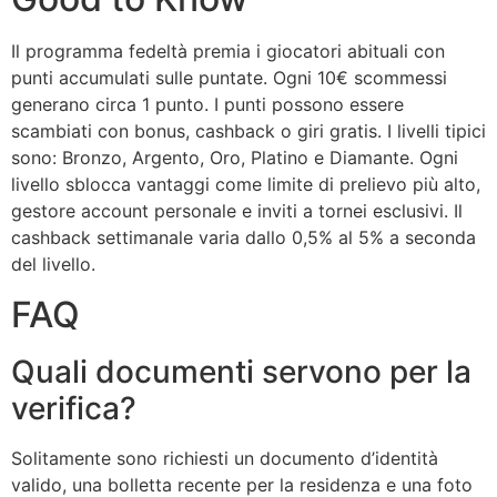
Il programma fedeltà premia i giocatori abituali con
punti accumulati sulle puntate. Ogni 10€ scommessi
generano circa 1 punto. I punti possono essere
scambiati con bonus, cashback o giri gratis. I livelli tipici
sono: Bronzo, Argento, Oro, Platino e Diamante. Ogni
livello sblocca vantaggi come limite di prelievo più alto,
gestore account personale e inviti a tornei esclusivi. Il
cashback settimanale varia dallo 0,5% al 5% a seconda
del livello.
FAQ
Quali documenti servono per la
verifica?
Solitamente sono richiesti un documento d’identità
valido, una bolletta recente per la residenza e una foto