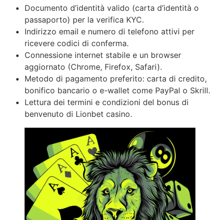
Documento d’identità valido (carta d’identità o
passaporto) per la verifica KYC.
Indirizzo email e numero di telefono attivi per
ricevere codici di conferma.
Connessione internet stabile e un browser
aggiornato (Chrome, Firefox, Safari).
Metodo di pagamento preferito: carta di credito,
bonifico bancario o e-wallet come PayPal o Skrill.
Lettura dei termini e condizioni del bonus di
benvenuto di Lionbet casino.