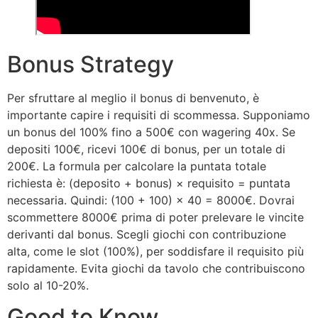
Bonus Strategy
Per sfruttare al meglio il bonus di benvenuto, è
importante capire i requisiti di scommessa. Supponiamo
un bonus del 100% fino a 500€ con wagering 40x. Se
depositi 100€, ricevi 100€ di bonus, per un totale di
200€. La formula per calcolare la puntata totale
richiesta è: (deposito + bonus) × requisito = puntata
necessaria. Quindi: (100 + 100) × 40 = 8000€. Dovrai
scommettere 8000€ prima di poter prelevare le vincite
derivanti dal bonus. Scegli giochi con contribuzione
alta, come le slot (100%), per soddisfare il requisito più
rapidamente. Evita giochi da tavolo che contribuiscono
solo al 10-20%.
Good to Know