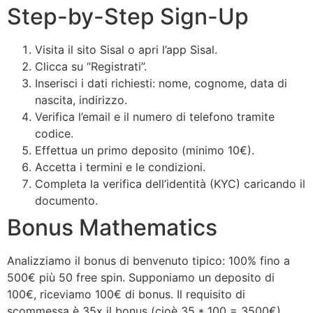
Step-by-Step Sign-Up
Visita il sito Sisal o apri l’app Sisal.
Clicca su “Registrati”.
Inserisci i dati richiesti: nome, cognome, data di
nascita, indirizzo.
Verifica l’email e il numero di telefono tramite
codice.
Effettua un primo deposito (minimo 10€).
Accetta i termini e le condizioni.
Completa la verifica dell’identità (KYC) caricando il
documento.
Bonus Mathematics
Analizziamo il bonus di benvenuto tipico: 100% fino a
500€ più 50 free spin. Supponiamo un deposito di
100€, riceviamo 100€ di bonus. Il requisito di
scommessa è 35x il bonus (cioè 35 * 100 = 3500€).