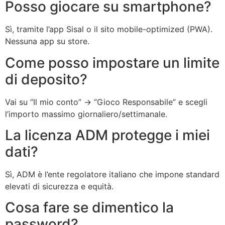
Posso giocare su smartphone?
Sì, tramite l’app Sisal o il sito mobile-optimized (PWA).
Nessuna app su store.
Come posso impostare un limite
di deposito?
Vai su “Il mio conto” → “Gioco Responsabile” e scegli
l’importo massimo giornaliero/settimanale.
La licenza ADM protegge i miei
dati?
Sì, ADM è l’ente regolatore italiano che impone standard
elevati di sicurezza e equità.
Cosa fare se dimentico la
password?