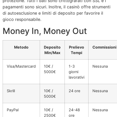
protezione. Tutti i dati sono crittografati con SSL e i
pagamenti sono sicuri. Inoltre, il casinò offre strumenti
di autoesclusione e limiti di deposito per favorire il
gioco responsabile.
Money In, Money Out
Metodo
Deposito
Prelievo
Commissioni
Min/Max
Tempi
Visa/Mastercard
10€ /
1-3
Nessuna
5000€
giorni
lavorativi
Skrill
10€ /
24 ore
Nessuna
5000€
PayPal
10€ /
24-48
Nessuna
2500€
ore