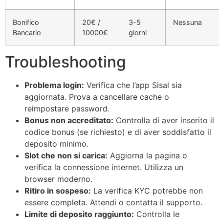
Bonifico
20€ /
3-5
Nessuna
Bancario
10000€
giorni
Troubleshooting
Problema login:
Verifica che l’app Sisal sia
aggiornata. Prova a cancellare cache o
reimpostare password.
Bonus non accreditato:
Controlla di aver inserito il
codice bonus (se richiesto) e di aver soddisfatto il
deposito minimo.
Slot che non si carica:
Aggiorna la pagina o
verifica la connessione internet. Utilizza un
browser moderno.
Ritiro in sospeso:
La verifica KYC potrebbe non
essere completa. Attendi o contatta il supporto.
Limite di deposito raggiunto:
Controlla le