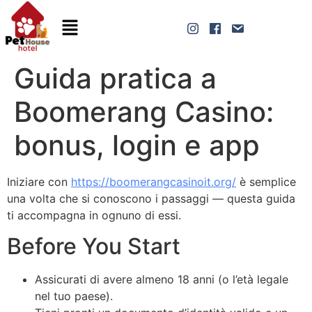
Guida pratica a
Boomerang Casino:
bonus, login e app
Iniziare con
https://boomerangcasinoit.org/
è semplice
una volta che si conoscono i passaggi — questa guida
ti accompagna in ognuno di essi.
Before You Start
Assicurati di avere almeno 18 anni (o l’età legale
nel tuo paese).