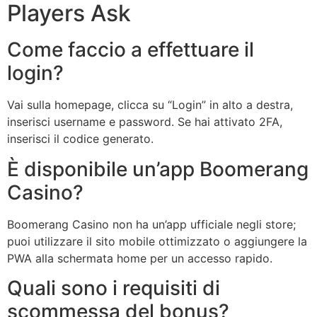
Players Ask
Come faccio a effettuare il
login?
Vai sulla homepage, clicca su “Login” in alto a destra,
inserisci username e password. Se hai attivato 2FA,
inserisci il codice generato.
È disponibile un’app Boomerang
Casino?
Boomerang Casino non ha un’app ufficiale negli store;
puoi utilizzare il sito mobile ottimizzato o aggiungere la
PWA alla schermata home per un accesso rapido.
Quali sono i requisiti di
scommessa del bonus?