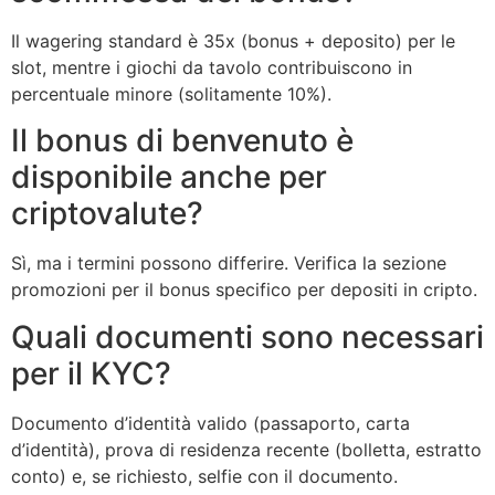
Il wagering standard è 35x (bonus + deposito) per le
slot, mentre i giochi da tavolo contribuiscono in
percentuale minore (solitamente 10%).
Il bonus di benvenuto è
disponibile anche per
criptovalute?
Sì, ma i termini possono differire. Verifica la sezione
promozioni per il bonus specifico per depositi in cripto.
Quali documenti sono necessari
per il KYC?
Documento d’identità valido (passaporto, carta
d’identità), prova di residenza recente (bolletta, estratto
conto) e, se richiesto, selfie con il documento.