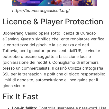
https://boomerangcasinoit.org/
Licence & Player Protection
Boomerang Casino opera sotto licenza di Curacao
eGaming. Questo significa che l’ente regolatore verifica
la correttezza dei giochi e la sicurezza dei dati.
Tuttavia, per i giocatori provenienti dall’UE, le vincite
potrebbero essere soggette a tassazione locale
(dichiarazione dei redditi). Consigliamo di informarsi
presso un commercialista. Il casinò utilizza crittografia
SSL per le transazioni e politiche di gioco responsabile:
limiti di deposito, autoesclusione e linee guida per il
gioco sicuro.
Fix It Fast
Log-in fallito:
Controlla username e password. Usa