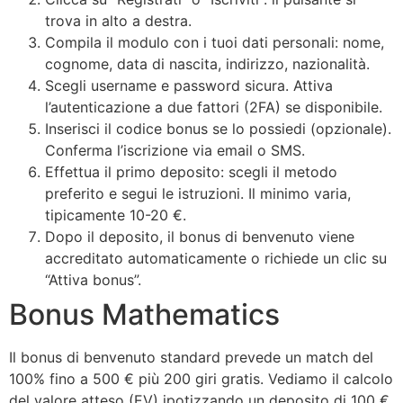
trova in alto a destra.
Compila il modulo con i tuoi dati personali: nome,
cognome, data di nascita, indirizzo, nazionalità.
Scegli username e password sicura. Attiva
l’autenticazione a due fattori (2FA) se disponibile.
Inserisci il codice bonus se lo possiedi (opzionale).
Conferma l’iscrizione via email o SMS.
Effettua il primo deposito: scegli il metodo
preferito e segui le istruzioni. Il minimo varia,
tipicamente 10-20 €.
Dopo il deposito, il bonus di benvenuto viene
accreditato automaticamente o richiede un clic su
“Attiva bonus”.
Bonus Mathematics
Il bonus di benvenuto standard prevede un match del
100% fino a 500 € più 200 giri gratis. Vediamo il calcolo
del valore atteso (EV) ipotizzando un deposito di 100 €