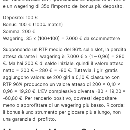
e un wagering di 35x l’importo del bonus più deposito.
Deposito: 100 €
Bonus: 100 € (100% match)
Somma: 200 €
Wagering: 35 x (100+100) = 7.000 € da scommettere
Supponendo un RTP medio del 96% sulle slot, la perdita
attesa durante il wagering è: 7.000 € x (1 – 0,96) = 280
€. Ma hai 200 € di saldo iniziale, quindi il valore atteso
netto = 200 € – 280 € = -80 €. Tuttavia, i giri gratis
aggiungono valore: se 200 giri a 0,10 € ciascuno con
RTP 96% producono un valore atteso di 200 x 0,10 x
0,96 = 19,20 €. L’EV complessivo diventa -80 + 19,20 =
-60,80 €. Per renderlo positivo, dovresti depositare
meno o approfittare di un wagering più basso. Ricorda:
il bonus è uno strumento per giocare più a lungo, non
una garanzia di profitto.