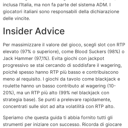
inclusa l’Italia, ma non fa parte del sistema ADM. I
giocatori italiani sono responsabili della dichiarazione
delle vincite.
Insider Advice
Per massimizzare il valore del gioco, scegli slot con RTP
elevato (97% o superiore), come Blood Suckers (98%) o
Jack Hammer (97,1%). Evita giochi con jackpot
progressivo se stai cercando di soddisfare il wagering,
poiché spesso hanno RTP più basso e contribuiscono
meno al requisito. I giochi da tavolo come blackjack e
roulette hanno un basso contributo al wagering (10-
20%), ma un RTP più alto (99% nel blackjack con
strategia base). Se punti a prelevare rapidamente,
concentrati sulle slot ad alta volatilità con RTP alto.
Speriamo che questa guida ti abbia fornito tutti gli
strumenti per iniziare con successo. Ricorda di giocare