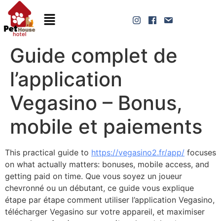
Guide complet de
l’application
Vegasino – Bonus,
mobile et paiements
This practical guide to
https://vegasino2.fr/app/
focuses
on what actually matters: bonuses, mobile access, and
getting paid on time. Que vous soyez un joueur
chevronné ou un débutant, ce guide vous explique
étape par étape comment utiliser l’application Vegasino,
télécharger Vegasino sur votre appareil, et maximiser