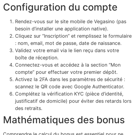
Configuration du compte
Rendez-vous sur le site mobile de Vegasino (pas
besoin d’installer une application native).
Cliquez sur “Inscription” et remplissez le formulaire
: nom, email, mot de passe, date de naissance.
Validez votre email via le lien reçu dans votre
boîte de réception.
Connectez-vous et accédez à la section “Mon
compte” pour effectuer votre premier dépôt.
Activez la 2FA dans les paramètres de sécurité :
scannez le QR code avec Google Authenticator.
Complétez la vérification KYC (pièce d’identité,
justificatif de domicile) pour éviter des retards lors
des retraits.
Mathématiques des bonus
Comprendre le calcul du bonus est essentiel pour ne