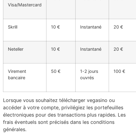
Visa/Mastercard
Skrill
10 €
Instantané
20 €
Neteller
10 €
Instantané
20 €
Virement
50 €
1-2 jours
100 €
bancaire
ouvrés
Lorsque vous souhaitez télécharger vegasino ou
accéder à votre compte, privilégiez les portefeuilles
électroniques pour des transactions plus rapides. Les
frais éventuels sont précisés dans les conditions
générales.