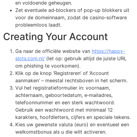
en voldoende geheugen.
Zet eventuele ad‑blockers of pop‑up blokkers uit
voor de domeinnaam, zodat de casino‑software
probleemloos laadt.
Creating Your Account
Ga naar de officiële website van
https://happy-
slots.com.nl/
(let op: gebruik altijd de juiste URL
om phishing te voorkomen).
Klik op de knop ‘Registreren’ of ‘Account
aanmaken’ – meestal rechtsboven in het scherm.
Vul het registratieformulier in: voornaam,
achternaam, geboortedatum, e‑mailadres,
telefoonnummer en een sterk wachtwoord.
Gebruik een wachtwoord met minimaal 12
karakters, hoofdletters, cijfers en speciale tekens.
Kies uw gewenste valuta (euro) en eventueel een
welkomstbonus als u die wilt activeren.