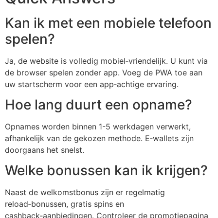
Kan ik met een mobiele telefoon
spelen?
Ja, de website is volledig mobiel‑vriendelijk. U kunt via
de browser spelen zonder app. Voeg de PWA toe aan
uw startscherm voor een app‑achtige ervaring.
Hoe lang duurt een opname?
Opnames worden binnen 1-5 werkdagen verwerkt,
afhankelijk van de gekozen methode. E‑wallets zijn
doorgaans het snelst.
Welke bonussen kan ik krijgen?
Naast de welkomstbonus zijn er regelmatig
reload‑bonussen, gratis spins en
cashback‑aanbiedingen. Controleer de promotiepagina