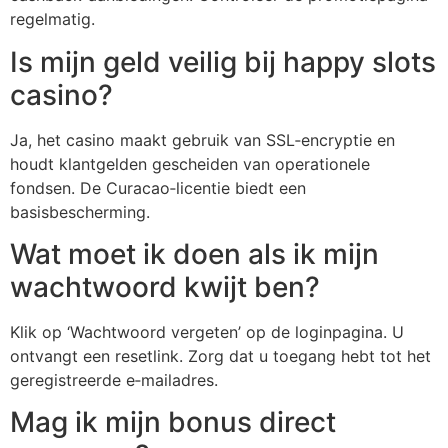
regelmatig.
Is mijn geld veilig bij happy slots
casino?
Ja, het casino maakt gebruik van SSL‑encryptie en
houdt klantgelden gescheiden van operationele
fondsen. De Curacao‑licentie biedt een
basisbescherming.
Wat moet ik doen als ik mijn
wachtwoord kwijt ben?
Klik op ‘Wachtwoord vergeten’ op de loginpagina. U
ontvangt een resetlink. Zorg dat u toegang hebt tot het
geregistreerde e‑mailadres.
Mag ik mijn bonus direct