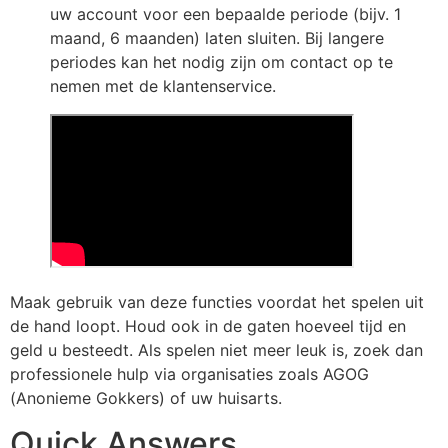
uw account voor een bepaalde periode (bijv. 1
maand, 6 maanden) laten sluiten. Bij langere
periodes kan het nodig zijn om contact op te
nemen met de klantenservice.
Maak gebruik van deze functies voordat het spelen uit
de hand loopt. Houd ook in de gaten hoeveel tijd en
geld u besteedt. Als spelen niet meer leuk is, zoek dan
professionele hulp via organisaties zoals AGOG
(Anonieme Gokkers) of uw huisarts.
Quick Answers