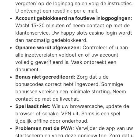
vergeten’ op de loginpagina en volg de instructies.
U ontvangt een resetlink per e‑mail.
Account geblokkeerd na foutieve inlogpogingen:
Wacht 15-30 minuten of neem contact op met de
klantenservice. Uw happy slots casino login wordt
dan handmatig gedeblokkeerd.
Opname wordt afgewezen:
Controleer of u aan
alle inzetvereisten voldoet en of uw account
volledig geverifieerd is. Vaak ontbreekt een
document.
Bonus niet gecrediteerd:
Zorg dat u de
bonuscodes correct hebt ingevoerd. Sommige
bonussen vereisen een minimale storting. Neem
contact op met de livechat.
Spel laadt niet:
Wis uw browsercache, update de
browser of schakel VPN uit. Soms is een spel
tijdelijk offline door onderhoud.
Problemen met de PWA:
Verwijder de app van uw
startscherm en voeg deze opnieuw toe. Zorg dat u