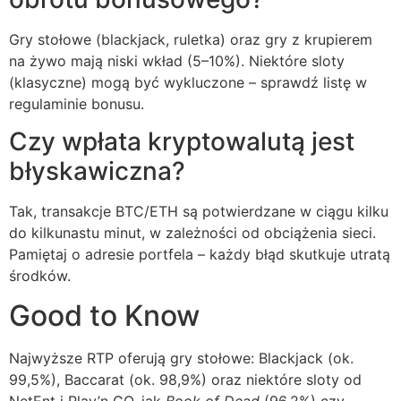
Gry stołowe (blackjack, ruletka) oraz gry z krupierem
na żywo mają niski wkład (5–10%). Niektóre sloty
(klasyczne) mogą być wykluczone – sprawdź listę w
regulaminie bonusu.
Czy wpłata kryptowalutą jest
błyskawiczna?
Tak, transakcje BTC/ETH są potwierdzane w ciągu kilku
do kilkunastu minut, w zależności od obciążenia sieci.
Pamiętaj o adresie portfela – każdy błąd skutkuje utratą
środków.
Good to Know
Najwyższe RTP oferują gry stołowe: Blackjack (ok.
99,5%), Baccarat (ok. 98,9%) oraz niektóre sloty od