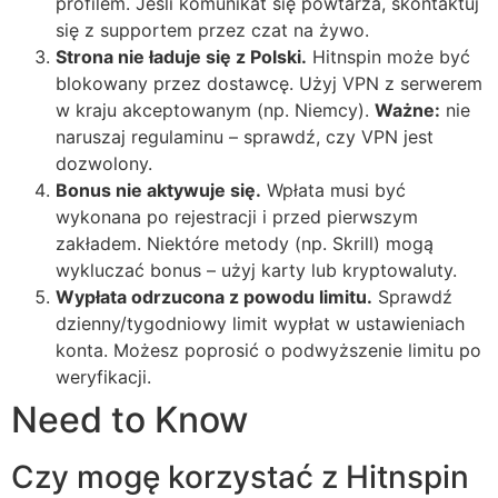
profilem. Jeśli komunikat się powtarza, skontaktuj
się z supportem przez czat na żywo.
Strona nie ładuje się z Polski.
Hitnspin może być
blokowany przez dostawcę. Użyj VPN z serwerem
w kraju akceptowanym (np. Niemcy).
Ważne:
nie
naruszaj regulaminu – sprawdź, czy VPN jest
dozwolony.
Bonus nie aktywuje się.
Wpłata musi być
wykonana po rejestracji i przed pierwszym
zakładem. Niektóre metody (np. Skrill) mogą
wykluczać bonus – użyj karty lub kryptowaluty.
Wypłata odrzucona z powodu limitu.
Sprawdź
dzienny/tygodniowy limit wypłat w ustawieniach
konta. Możesz poprosić o podwyższenie limitu po
weryfikacji.
Need to Know
Czy mogę korzystać z Hitnspin