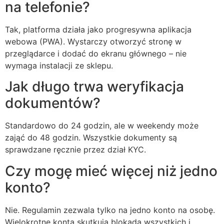
na telefonie?
Tak, platforma działa jako progresywna aplikacja
webowa (PWA). Wystarczy otworzyć stronę w
przeglądarce i dodać do ekranu głównego – nie
wymaga instalacji ze sklepu.
Jak długo trwa weryfikacja
dokumentów?
Standardowo do 24 godzin, ale w weekendy może
zająć do 48 godzin. Wszystkie dokumenty są
sprawdzane ręcznie przez dział KYC.
Czy mogę mieć więcej niż jedno
konto?
Nie. Regulamin zezwala tylko na jedno konto na osobę.
Wielokrotne konta skutkują blokadą wszystkich i