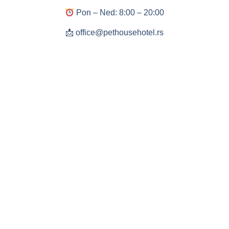
Pon – Ned: 8:00 – 20:00
📩 office@pethousehotel.rs