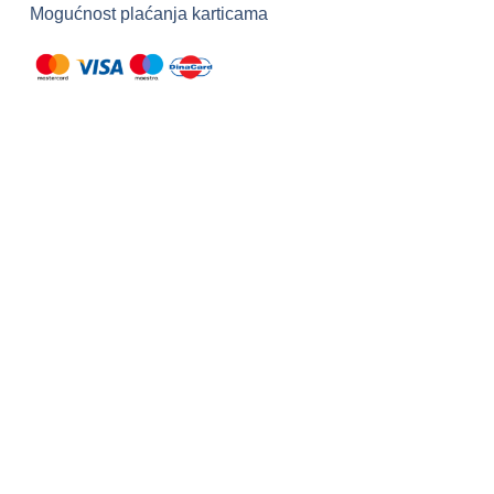
Mogućnost plaćanja karticama