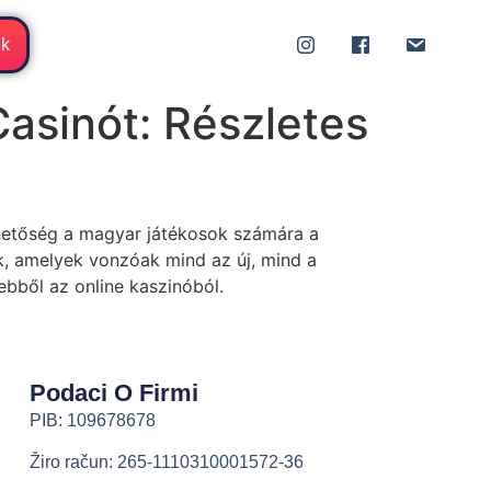
ik
asinót: Részletes
ehetőség a magyar játékosok számára a
ok, amelyek vonzóak mind az új, mind a
ebből az online kaszinóból.
Podaci O Firmi
PIB
: 109678678
Žiro račun
: 265-1110310001572-36