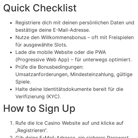
Quick Checklist
Registriere dich mit deinen persönlichen Daten und
bestätige deine E-Mail-Adresse.
Nutze den Willkommensbonus – oft mit Freispielen
für ausgewählte Slots.
Lade die mobile Website oder die PWA
(Progressive Web App) – für unterwegs optimiert.
Prüfe die Bonusbedingungen:
Umsatzanforderungen, Mindesteinzahlung, gültige
Spiele.
Halte deine Identitätsdokumente bereit für die
Verifizierung (KYC).
How to Sign Up
Rufe die Ice Casino Website auf und klicke auf
„Registrieren“.
Gib deine E-Mail-Adresse, ein sicheres Passwort