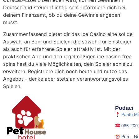
Deutschland steuerpflichtig sein. Informiere dich bei
deinem Finanzamt, ob du deine Gewinne angeben
musst.
Zusammenfassend bietet dir das Ice Casino eine solide
Auswahl an Boni und Spielen, die sowohl für Einsteiger
als auch für erfahrene Spieler attraktiv ist. Mit der
praktischen App und den regelmäßigen ice casino free
spins hast du viele Möglichkeiten, dein Spielerlebnis zu
erweitern. Registriere dich noch heute und nutze das
Angebot – denke aber stets an verantwortungsvolles
Spielen.
Podaci
Pante Mih
065-200
Pon – Ne