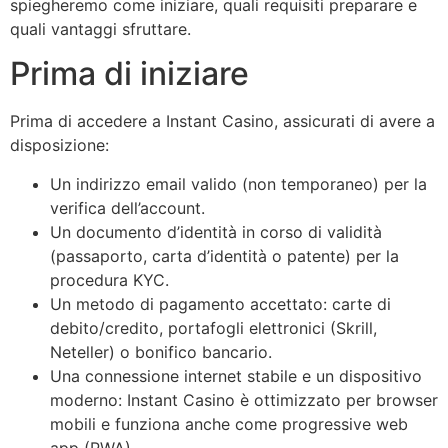
spiegheremo come iniziare, quali requisiti preparare e
quali vantaggi sfruttare.
Prima di iniziare
Prima di accedere a Instant Casino, assicurati di avere a
disposizione:
Un indirizzo email valido (non temporaneo) per la
verifica dell’account.
Un documento d’identità in corso di validità
(passaporto, carta d’identità o patente) per la
procedura KYC.
Un metodo di pagamento accettato: carte di
debito/credito, portafogli elettronici (Skrill,
Neteller) o bonifico bancario.
Una connessione internet stabile e un dispositivo
moderno: Instant Casino è ottimizzato per browser
mobili e funziona anche come progressive web
app (PWA).