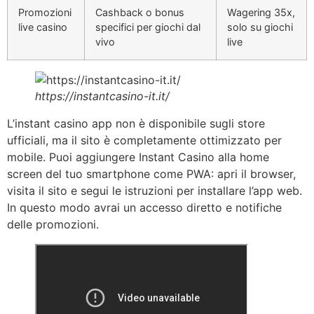
Promozioni
Cashback o bonus
Wagering 35x,
live casino
specifici per giochi dal
solo su giochi
vivo
live
https://instantcasino-it.it/
L’instant casino app non è disponibile sugli store
ufficiali, ma il sito è completamente ottimizzato per
mobile. Puoi aggiungere Instant Casino alla home
screen del tuo smartphone come PWA: apri il browser,
visita il sito e segui le istruzioni per installare l’app web.
In questo modo avrai un accesso diretto e notifiche
delle promozioni.