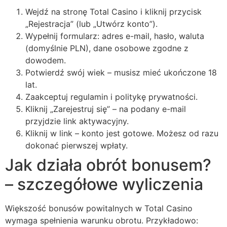
Wejdź na stronę Total Casino i kliknij przycisk
„Rejestracja” (lub „Utwórz konto”).
Wypełnij formularz: adres e-mail, hasło, waluta
(domyślnie PLN), dane osobowe zgodne z
dowodem.
Potwierdź swój wiek – musisz mieć ukończone 18
lat.
Zaakceptuj regulamin i politykę prywatności.
Kliknij „Zarejestruj się” – na podany e-mail
przyjdzie link aktywacyjny.
Kliknij w link – konto jest gotowe. Możesz od razu
dokonać pierwszej wpłaty.
Jak działa obrót bonusem?
– szczegółowe wyliczenia
Większość bonusów powitalnych w Total Casino
wymaga spełnienia warunku obrotu. Przykładowo: