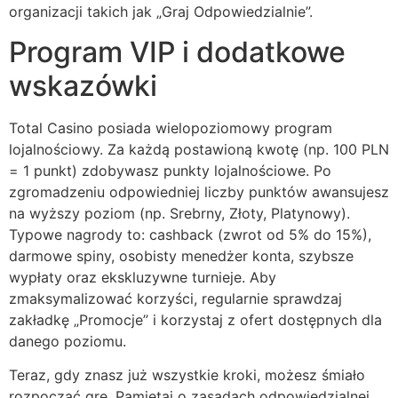
organizacji takich jak „Graj Odpowiedzialnie”.
Program VIP i dodatkowe
wskazówki
Total Casino posiada wielopoziomowy program
lojalnościowy. Za każdą postawioną kwotę (np. 100 PLN
= 1 punkt) zdobywasz punkty lojalnościowe. Po
zgromadzeniu odpowiedniej liczby punktów awansujesz
na wyższy poziom (np. Srebrny, Złoty, Platynowy).
Typowe nagrody to: cashback (zwrot od 5% do 15%),
darmowe spiny, osobisty menedżer konta, szybsze
wypłaty oraz ekskluzywne turnieje. Aby
zmaksymalizować korzyści, regularnie sprawdzaj
zakładkę „Promocje” i korzystaj z ofert dostępnych dla
danego poziomu.
Teraz, gdy znasz już wszystkie kroki, możesz śmiało
rozpocząć grę. Pamiętaj o zasadach odpowiedzialnej