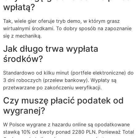
wpłatą?
Tak, wiele gier oferuje tryb demo, w którym grasz
wirtualnymi środkami. To dobry sposób na zapoznanie
się z mechaniką.
Jak długo trwa wypłata
środków?
Standardowo od kilku minut (portfele elektroniczne) do
3 dni roboczych (przelew bankowy). Wypłaty są
przetwarzane po zakończeniu weryfikacji.
Czy muszę płacić podatek od
wygranej?
W Polsce wygrane z hazardu online są opodatkowane
stawką 10% od kwoty ponad 2280 PLN. Ponieważ Total