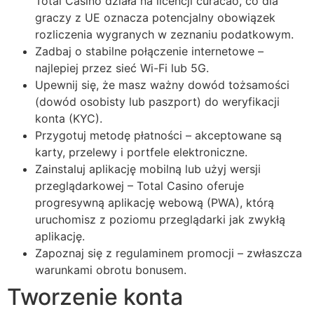
Total Casino działa na licencji curacao, co dla
graczy z UE oznacza potencjalny obowiązek
rozliczenia wygranych w zeznaniu podatkowym.
Zadbaj o stabilne połączenie internetowe –
najlepiej przez sieć Wi-Fi lub 5G.
Upewnij się, że masz ważny dowód tożsamości
(dowód osobisty lub paszport) do weryfikacji
konta (KYC).
Przygotuj metodę płatności – akceptowane są
karty, przelewy i portfele elektroniczne.
Zainstaluj aplikację mobilną lub użyj wersji
przeglądarkowej – Total Casino oferuje
progresywną aplikację webową (PWA), którą
uruchomisz z poziomu przeglądarki jak zwykłą
aplikację.
Zapoznaj się z regulaminem promocji – zwłaszcza
warunkami obrotu bonusem.
Tworzenie konta