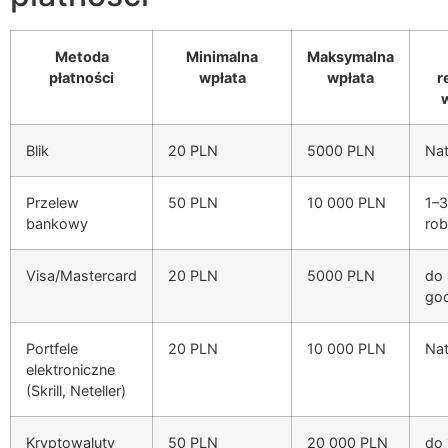
Metoda
Minimalna
Maksymalna
płatności
wpłata
wpłata
r
Blik
20 PLN
5000 PLN
Na
Przelew
50 PLN
10 000 PLN
1–3
bankowy
ro
Visa/Mastercard
20 PLN
5000 PLN
do
god
Portfele
20 PLN
10 000 PLN
Na
elektroniczne
(Skrill, Neteller)
Kryptowaluty
50 PLN
20 000 PLN
do 