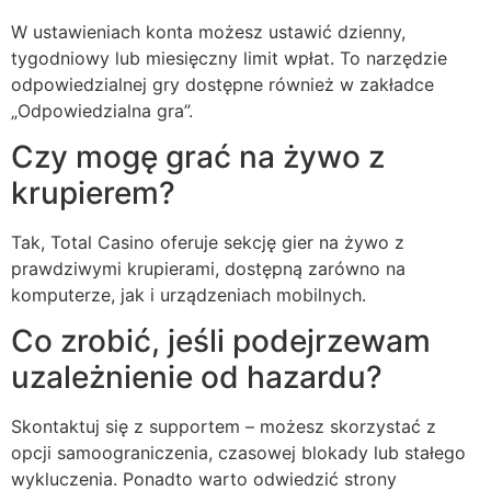
W ustawieniach konta możesz ustawić dzienny,
tygodniowy lub miesięczny limit wpłat. To narzędzie
odpowiedzialnej gry dostępne również w zakładce
„Odpowiedzialna gra”.
Czy mogę grać na żywo z
krupierem?
Tak, Total Casino oferuje sekcję gier na żywo z
prawdziwymi krupierami, dostępną zarówno na
komputerze, jak i urządzeniach mobilnych.
Co zrobić, jeśli podejrzewam
uzależnienie od hazardu?
Skontaktuj się z supportem – możesz skorzystać z
opcji samoograniczenia, czasowej blokady lub stałego
wykluczenia. Ponadto warto odwiedzić strony