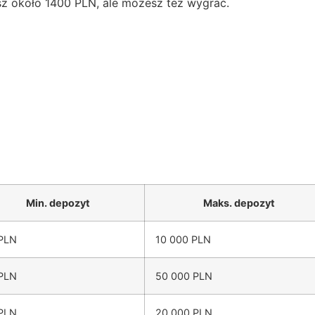
sz około 1400 PLN, ale możesz też wygrać.
Min. depozyt
Maks. depozyt
PLN
10 000 PLN
PLN
50 000 PLN
PLN
20 000 PLN