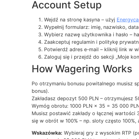
Account Setup
Wejdź na stronę kasyna – użyj
Energyca
Wypełnij formularz: imię, nazwisko, data
Wybierz nazwę użytkownika i hasło – ha
Zaakceptuj regulamin i politykę prywatn
Potwierdź adres e-mail – kliknij link w
Zaloguj się i przejdź do sekcji „Moje ko
How Wagering Works
Po otrzymaniu bonusu powitalnego musisz s
bonus).
Zakładasz depozyt 500 PLN – otrzymujesz 50
Wymóg obrotu: 1000 PLN × 35 = 35 000 PLN
Musisz postawić zakłady o łącznej wartości 
się w obrót w 100% – np. sloty często 100%, 
Wskazówka:
Wybieraj gry z wysokim RTP (po