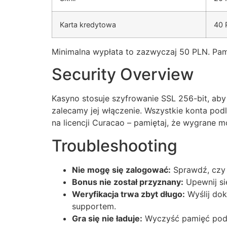
Karta kredytowa
40 
Minimalna wypłata to zazwyczaj 50 PLN. Pam
Security Overview
Kasyno stosuje szyfrowanie SSL 256-bit, aby 
zalecamy jej włączenie. Wszystkie konta pod
na licencji Curacao – pamiętaj, że wygrane
Troubleshooting
Nie mogę się zalogować:
Sprawdź, czy 
Bonus nie został przyznany:
Upewnij si
Weryfikacja trwa zbyt długo:
Wyślij dok
supportem.
Gra się nie ładuje:
Wyczyść pamięć podr