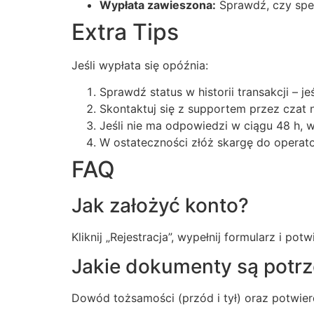
Wypłata zawieszona:
Sprawdź, czy speł
Extra Tips
Jeśli wypłata się opóźnia:
Sprawdź status w historii transakcji – j
Skontaktuj się z supportem przez czat 
Jeśli nie ma odpowiedzi w ciągu 48 h, w
W ostateczności złóż skargę do operato
FAQ
Jak założyć konto?
Kliknij „Rejestracja”, wypełnij formularz i po
Jakie dokumenty są potrz
Dowód tożsamości (przód i tył) oraz potwier