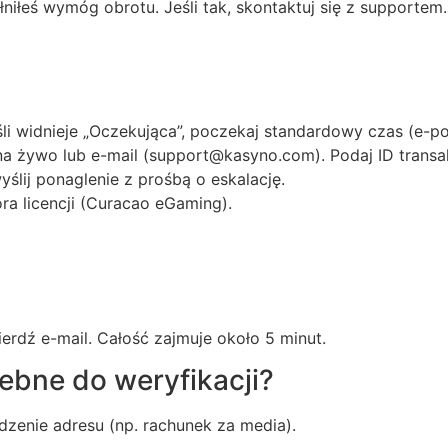
niłeś wymóg obrotu. Jeśli tak, skontaktuj się z supportem.
eśli widnieje „Oczekująca”, poczekaj standardowy czas (e-po
na żywo lub e-mail (support@kasyno.com). Podaj ID transak
yślij ponaglenie z prośbą o eskalację.
ra licencji (Curacao eGaming).
twierdź e-mail. Całość zajmuje około 5 minut.
ebne do weryfikacji?
dzenie adresu (np. rachunek za media).