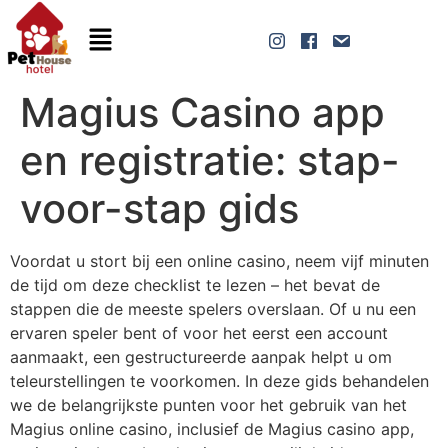
Magius Casino app
en registratie: stap-
voor-stap gids
Voordat u stort bij een online casino, neem vijf minuten
de tijd om deze checklist te lezen – het bevat de
stappen die de meeste spelers overslaan. Of u nu een
ervaren speler bent of voor het eerst een account
aanmaakt, een gestructureerde aanpak helpt u om
teleurstellingen te voorkomen. In deze gids behandelen
we de belangrijkste punten voor het gebruik van het
Magius online casino, inclusief de Magius casino app,