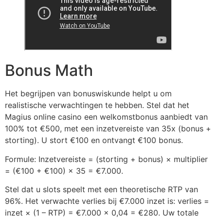
Bonus Math
Het begrijpen van bonuswiskunde helpt u om
realistische verwachtingen te hebben. Stel dat het
Magius online casino een welkomstbonus aanbiedt van
100% tot €500, met een inzetvereiste van 35x (bonus +
storting). U stort €100 en ontvangt €100 bonus.
Formule: Inzetvereiste = (storting + bonus) × multiplier
= (€100 + €100) × 35 = €7.000.
Stel dat u slots speelt met een theoretische RTP van
96%. Het verwachte verlies bij €7.000 inzet is: verlies =
inzet × (1 – RTP) = €7.000 × 0,04 = €280. Uw totale