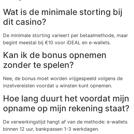
Wat is de minimale storting bij
dit casino?
De minimale storting varieert per betaalmethode, maar
begint meestal bij €10 voor iDEAL en e-wallets.
Kan ik de bonus opnemen
zonder te spelen?
Nee, de bonus moet worden vrijgespeeld volgens de
inzetvereisten voordat u winsten kunt opnemen.
Hoe lang duurt het voordat mijn
opname op mijn rekening staat?
De verwerkingstijd hangt af van de methode: e-wallets
binnen 12 uur, bankpassen 1-3 werkdagen.