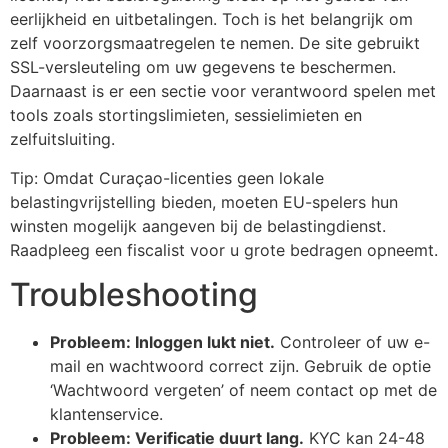
eerlijkheid en uitbetalingen. Toch is het belangrijk om
zelf voorzorgsmaatregelen te nemen. De site gebruikt
SSL-versleuteling om uw gegevens te beschermen.
Daarnaast is er een sectie voor verantwoord spelen met
tools zoals stortingslimieten, sessielimieten en
zelfuitsluiting.
Tip: Omdat Curaçao-licenties geen lokale
belastingvrijstelling bieden, moeten EU-spelers hun
winsten mogelijk aangeven bij de belastingdienst.
Raadpleeg een fiscalist voor u grote bedragen opneemt.
Troubleshooting
Probleem: Inloggen lukt niet.
Controleer of uw e-
mail en wachtwoord correct zijn. Gebruik de optie
‘Wachtwoord vergeten’ of neem contact op met de
klantenservice.
Probleem: Verificatie duurt lang.
KYC kan 24-48