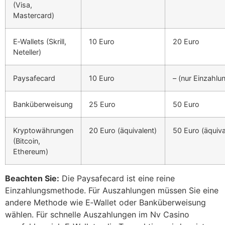
(Visa,
Mastercard)
E‑Wallets (Skrill,
10 Euro
20 Euro
Neteller)
Paysafecard
10 Euro
– (nur Einzahlu
Banküberweisung
25 Euro
50 Euro
Kryptowährungen
20 Euro (äquivalent)
50 Euro (äquiva
(Bitcoin,
Ethereum)
Beachten Sie:
Die Paysafecard ist eine reine
Einzahlungsmethode. Für Auszahlungen müssen Sie eine
andere Methode wie E‑Wallet oder Banküberweisung
wählen. Für schnelle Auszahlungen im Nv Casino