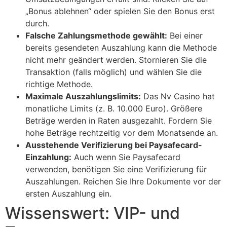
„Bonus ablehnen“ oder spielen Sie den Bonus erst
durch.
Falsche Zahlungsmethode gewählt:
Bei einer
bereits gesendeten Auszahlung kann die Methode
nicht mehr geändert werden. Stornieren Sie die
Transaktion (falls möglich) und wählen Sie die
richtige Methode.
Maximale Auszahlungslimits:
Das Nv Casino hat
monatliche Limits (z. B. 10.000 Euro). Größere
Beträge werden in Raten ausgezahlt. Fordern Sie
hohe Beträge rechtzeitig vor dem Monatsende an.
Ausstehende Verifizierung bei Paysafecard-
Einzahlung:
Auch wenn Sie Paysafecard
verwenden, benötigen Sie eine Verifizierung für
Auszahlungen. Reichen Sie Ihre Dokumente vor der
ersten Auszahlung ein.
Wissenswert: VIP- und