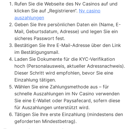
Rufen Sie die Webseite des Nv Casinos auf und
klicken Sie auf „Registrieren“.
Nv casino
auszahlungen
Geben Sie Ihre persönlichen Daten ein (Name, E-
Mail, Geburtsdatum, Adresse) und legen Sie ein
sicheres Passwort fest.
Bestätigen Sie Ihre E-Mail-Adresse über den Link
im Bestätigungsmail.
Laden Sie Dokumente für die KYC-Verifikation
hoch (Personalausweis, aktueller Adressnachweis).
Dieser Schritt wird empfohlen, bevor Sie eine
Einzahlung tätigen.
Wählen Sie eine Zahlungsmethode aus – für
schnelle Auszahlungen im Nv Casino verwenden
Sie eine E‑Wallet oder Paysafecard, sofern diese
für Auszahlungen unterstützt wird.
Tätigen Sie Ihre erste Einzahlung (mindestens den
geforderten Mindestbetrag).