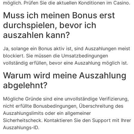
möglich. Prüfen Sie die aktuellen Konditionen im Casino.
Muss ich meinen Bonus erst
durchspielen, bevor ich
auszahlen kann?
Ja, solange ein Bonus aktiv ist, sind Auszahlungen meist
blockiert. Sie müssen die Umsatzbedingungen
vollständig erfüllen, bevor eine Auszahlung möglich ist.
Warum wird meine Auszahlung
abgelehnt?
Mögliche Gründe sind eine unvollständige Verifizierung,
nicht erfüllte Bonusbedingungen, Überschreitung des
Auszahlungslimits oder ein allgemeiner
Sicherheitscheck. Kontaktieren Sie den Support mit Ihrer
Auszahlungs-ID.