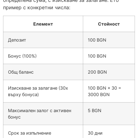
определена сума, с изискване за залагане. Ето
пример с конкретни числа:
Елемент
Стойност
Депозит
100 BGN
Бонус (100%)
100 BGN
Общ баланс
200 BGN
Изискване за залагане (30x
100 BGN × 30 =
върху бонуса)
3000 BGN
Максимален залог с активен
5 BGN
бонус
Срок за изпълнение
30 дни