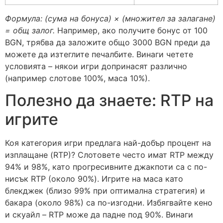
Формула: (сума на бонуса) × (множител за залагане)
= общ залог.
Например, ако получите бонус от 100
BGN, трябва да заложите общо 3000 BGN преди да
можете да изтеглите печалбите. Винаги четете
условията – някои игри допринасят различно
(например слотове 100%, маса 10%).
Полезно да знаете: RTP на
игрите
Коя категория игри предлага най-добър процент на
изплащане (RTP)? Слотовете често имат RTP между
94% и 98%, като прогресивните джакпоти са с по-
нисък RTP (около 90%). Игрите на маса като
блекджек (близо 99% при оптимална стратегия) и
бакара (около 98%) са по-изгодни. Избягвайте кено
и скуайл – RTP може да падне под 90%. Винаги