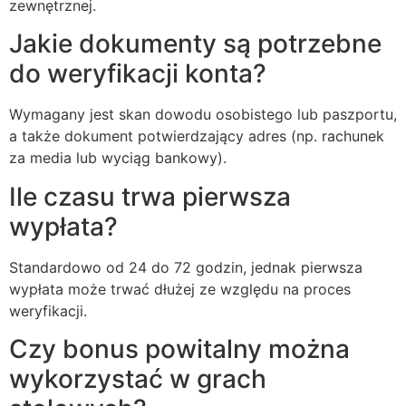
zewnętrznej.
Jakie dokumenty są potrzebne
do weryfikacji konta?
Wymagany jest skan dowodu osobistego lub paszportu,
a także dokument potwierdzający adres (np. rachunek
za media lub wyciąg bankowy).
Ile czasu trwa pierwsza
wypłata?
Standardowo od 24 do 72 godzin, jednak pierwsza
wypłata może trwać dłużej ze względu na proces
weryfikacji.
Czy bonus powitalny można
wykorzystać w grach