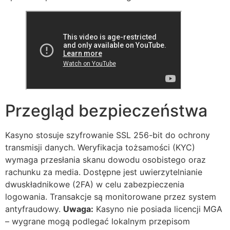
Przegląd bezpieczeństwa
Kasyno stosuje szyfrowanie SSL 256-bit do ochrony
transmisji danych. Weryfikacja tożsamości (KYC)
wymaga przesłania skanu dowodu osobistego oraz
rachunku za media. Dostępne jest uwierzytelnianie
dwuskładnikowe (2FA) w celu zabezpieczenia
logowania. Transakcje są monitorowane przez system
antyfraudowy.
Uwaga:
Kasyno nie posiada licencji MGA
– wygrane mogą podlegać lokalnym przepisom