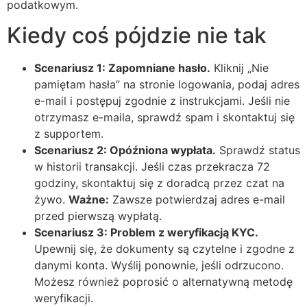
podatkowym.
Kiedy coś pójdzie nie tak
Scenariusz 1: Zapomniane hasło.
Kliknij „Nie
pamiętam hasła” na stronie logowania, podaj adres
e-mail i postępuj zgodnie z instrukcjami. Jeśli nie
otrzymasz e-maila, sprawdź spam i skontaktuj się
z supportem.
Scenariusz 2: Opóźniona wypłata.
Sprawdź status
w historii transakcji. Jeśli czas przekracza 72
godziny, skontaktuj się z doradcą przez czat na
żywo.
Ważne:
Zawsze potwierdzaj adres e-mail
przed pierwszą wypłatą.
Scenariusz 3: Problem z weryfikacją KYC.
Upewnij się, że dokumenty są czytelne i zgodne z
danymi konta. Wyślij ponownie, jeśli odrzucono.
Możesz również poprosić o alternatywną metodę
weryfikacji.