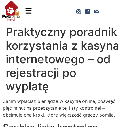
Praktyczny poradnik
korzystania z kasyna
internetowego – od
rejestracji po
wypłatę
Zanim wpłacisz pieniądze w kasynie online, poświęć
pięć minut na przeczytanie tej listy kontrolnej –
obejmuje ona kroki, które większość graczy pomija.