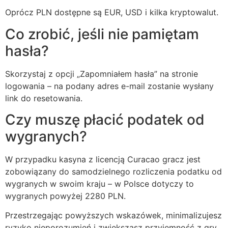
Oprócz PLN dostępne są EUR, USD i kilka kryptowalut.
Co zrobić, jeśli nie pamiętam
hasła?
Skorzystaj z opcji „Zapomniałem hasła” na stronie
logowania – na podany adres e-mail zostanie wysłany
link do resetowania.
Czy muszę płacić podatek od
wygranych?
W przypadku kasyna z licencją Curacao gracz jest
zobowiązany do samodzielnego rozliczenia podatku od
wygranych w swoim kraju – w Polsce dotyczy to
wygranych powyżej 2280 PLN.
Przestrzegając powyższych wskazówek, minimalizujesz
ryzyko nieporozumień i zwiększasz przyjemność z gry.