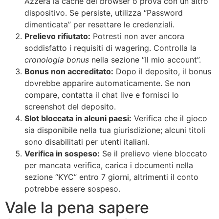
Azzera la cache del browser o prova con un altro
dispositivo. Se persiste, utilizza “Password
dimenticata” per resettare le credenziali.
Prelievo rifiutato:
Potresti non aver ancora
soddisfatto i requisiti di wagering. Controlla la
cronologia bonus
nella sezione “Il mio account”.
Bonus non accreditato:
Dopo il deposito, il bonus
dovrebbe apparire automaticamente. Se non
compare, contatta il chat live e fornisci lo
screenshot del deposito.
Slot bloccata in alcuni paesi:
Verifica che il gioco
sia disponibile nella tua giurisdizione; alcuni titoli
sono disabilitati per utenti italiani.
Verifica in sospeso:
Se il prelievo viene bloccato
per mancata verifica, carica i documenti nella
sezione “KYC” entro 7 giorni, altrimenti il conto
potrebbe essere sospeso.
Vale la pena sapere