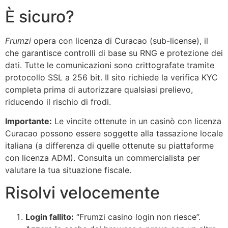
È sicuro?
Frumzi
opera con licenza di Curacao (sub-license), il
che garantisce controlli di base su RNG e protezione dei
dati. Tutte le comunicazioni sono crittografate tramite
protocollo SSL a 256 bit. Il sito richiede la verifica KYC
completa prima di autorizzare qualsiasi prelievo,
riducendo il rischio di frodi.
Importante:
Le vincite ottenute in un casinò con licenza
Curacao possono essere soggette alla tassazione locale
italiana (a differenza di quelle ottenute su piattaforme
con licenza ADM). Consulta un commercialista per
valutare la tua situazione fiscale.
Risolvi velocemente
Login fallito:
“Frumzi casino login non riesce”.