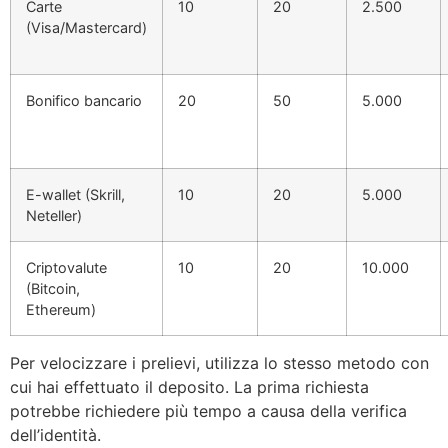
Carte
10
20
2.500
(Visa/Mastercard)
Bonifico bancario
20
50
5.000
E-wallet (Skrill,
10
20
5.000
Neteller)
Criptovalute
10
20
10.000
(Bitcoin,
Ethereum)
Per velocizzare i prelievi, utilizza lo stesso metodo con
cui hai effettuato il deposito. La prima richiesta
potrebbe richiedere più tempo a causa della verifica
dell’identità.