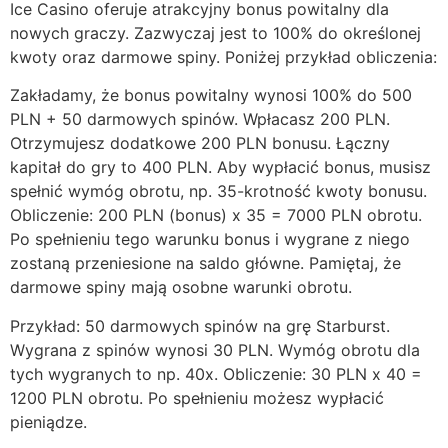
Ice Casino oferuje atrakcyjny bonus powitalny dla
nowych graczy. Zazwyczaj jest to 100% do określonej
kwoty oraz darmowe spiny. Poniżej przykład obliczenia:
Zakładamy, że bonus powitalny wynosi 100% do 500
PLN + 50 darmowych spinów. Wpłacasz 200 PLN.
Otrzymujesz dodatkowe 200 PLN bonusu. Łączny
kapitał do gry to 400 PLN. Aby wypłacić bonus, musisz
spełnić wymóg obrotu, np. 35-krotność kwoty bonusu.
Obliczenie: 200 PLN (bonus) x 35 = 7000 PLN obrotu.
Po spełnieniu tego warunku bonus i wygrane z niego
zostaną przeniesione na saldo główne. Pamiętaj, że
darmowe spiny mają osobne warunki obrotu.
Przykład: 50 darmowych spinów na grę Starburst.
Wygrana z spinów wynosi 30 PLN. Wymóg obrotu dla
tych wygranych to np. 40x. Obliczenie: 30 PLN x 40 =
1200 PLN obrotu. Po spełnieniu możesz wypłacić
pieniądze.