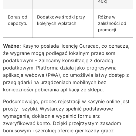
40x)
Bonus od
Dodatkowe środki przy
Różne w
depozytu
kolejnych wpłatach
zależności od
promocji
Ważne:
Kasyno posiada licencję Curacao, co oznacza,
że wygrane mogą podlegać lokalnym przepisom
podatkowym – zalecamy konsultację z doradcą
podatkowym. Platforma działa jako progresywna
aplikacja webowa (PWA), co umożliwia łatwy dostęp z
przeglądarki na urządzeniach mobilnych bez
konieczności pobierania aplikacji ze sklepu.
Podsumowując, proces rejestracji w kasynie online jest
prosty i szybki. Wystarczy spełnić podstawowe
wymagania, dokładnie wypełnić formularz i
zweryfikować konto. Dzięki przejrzystym zasadom
bonusowym i szerokiej ofercie gier każdy gracz