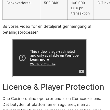
Bankoverførsel
500 DKK
100.000
3-7 hv
DKK pr.
transaktion
Se vores video for en detaljeret gennemgang af
betalingsprocessen:
Licence & Player Protection
One Casino online opererer under en Curacao-licens.
Det betyder, at platformen er reguleret, men at