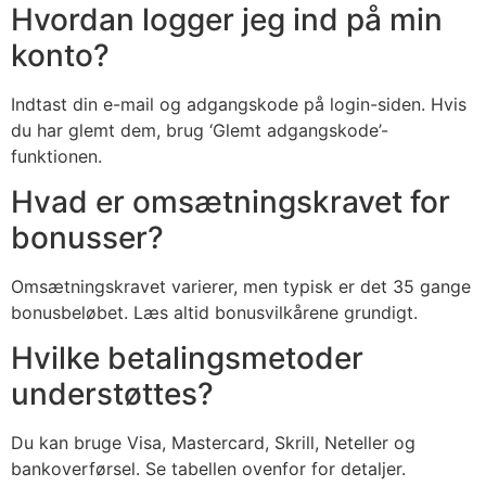
Hvordan logger jeg ind på min
konto?
Indtast din e-mail og adgangskode på login-siden. Hvis
du har glemt dem, brug ‘Glemt adgangskode’-
funktionen.
Hvad er omsætningskravet for
bonusser?
Omsætningskravet varierer, men typisk er det 35 gange
bonusbeløbet. Læs altid bonusvilkårene grundigt.
Hvilke betalingsmetoder
understøttes?
Du kan bruge Visa, Mastercard, Skrill, Neteller og
bankoverførsel. Se tabellen ovenfor for detaljer.