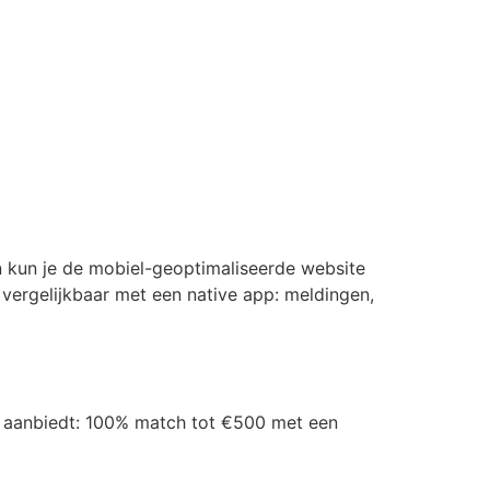
n kun je de mobiel-geoptimaliseerde website
 vergelijkbaar met een native app: meldingen,
s aanbiedt: 100% match tot €500 met een