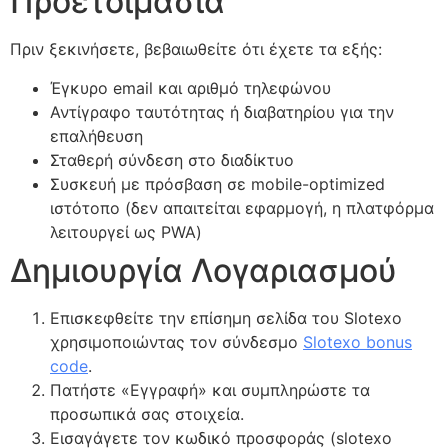
Προετοιμασία
Πριν ξεκινήσετε, βεβαιωθείτε ότι έχετε τα εξής:
Έγκυρο email και αριθμό τηλεφώνου
Αντίγραφο ταυτότητας ή διαβατηρίου για την
επαλήθευση
Σταθερή σύνδεση στο διαδίκτυο
Συσκευή με πρόσβαση σε mobile-optimized
ιστότοπο (δεν απαιτείται εφαρμογή, η πλατφόρμα
λειτουργεί ως PWA)
Δημιουργία Λογαριασμού
Επισκεφθείτε την επίσημη σελίδα του Slotexo
χρησιμοποιώντας τον σύνδεσμο
Slotexo bonus
code
.
Πατήστε «Εγγραφή» και συμπληρώστε τα
προσωπικά σας στοιχεία.
Εισαγάγετε τον κωδικό προσφοράς (slotexo