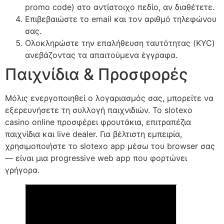
promo code) στο αντίστοιχο πεδίο, αν διαθέτετε.
Επιβεβαιώστε το email και τον αριθμό τηλεφώνου
σας.
Ολοκληρώστε την επαλήθευση ταυτότητας (KYC)
ανεβάζοντας τα απαιτούμενα έγγραφα.
Παιχνίδια & Προσφορές
Μόλις ενεργοποιηθεί ο λογαριασμός σας, μπορείτε να
εξερευνήσετε τη συλλογή παιχνιδιών. Το slotexo
casino online προσφέρει φρουτάκια, επιτραπέζια
παιχνίδια και live dealer. Για βέλτιστη εμπειρία,
χρησιμοποιήστε το slotexo app μέσω του browser σας
— είναι μια progressive web app που φορτώνει
γρήγορα.