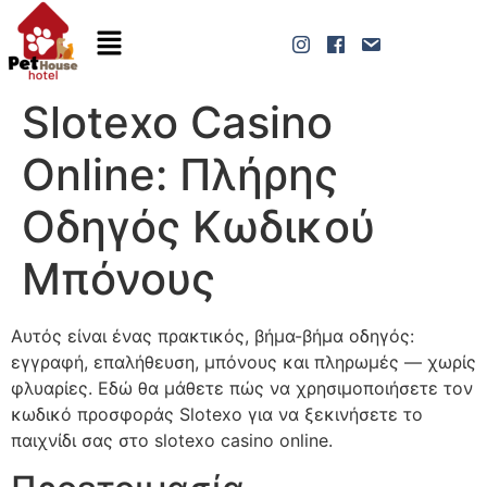
Slotexo Casino
Online: Πλήρης
Οδηγός Κωδικού
Μπόνους
Αυτός είναι ένας πρακτικός, βήμα-βήμα οδηγός:
εγγραφή, επαλήθευση, μπόνους και πληρωμές — χωρίς
φλυαρίες. Εδώ θα μάθετε πώς να χρησιμοποιήσετε τον
κωδικό προσφοράς Slotexo για να ξεκινήσετε το
παιχνίδι σας στο slotexo casino online.