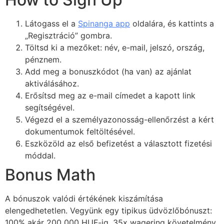
Látogass el a
Spinanga app
oldalára, és kattints a
„Regisztráció” gombra.
Töltsd ki a mezőket: név, e-mail, jelszó, ország,
pénznem.
Add meg a bonuszkódot (ha van) az ajánlat
aktiválásához.
Erősítsd meg az e-mail címedet a kapott link
segítségével.
Végezd el a személyazonosság-ellenőrzést a kért
dokumentumok feltöltésével.
Eszközöld az első befizetést a választott fizetési
móddal.
Bonus Math
A bónuszok valódi értékének kiszámítása
elengedhetetlen. Vegyünk egy tipikus üdvözlőbónuszt:
100% akár 200 000 HUF-ig, 35x wagering követelmény