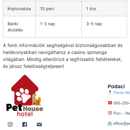
Kriptovaluta
10 perc
1 óra
Banki
1-3 nap
3-5 nap
átutalás
A fenti információk segítségével biztonságosabban és
hatékonyabban navigálhatsz a casino spinanga
világában. Mindig ellenőrizd a legfrissebb feltételeket,
és játssz felelősségteljesen!
Podaci
Pante Mih
065-200
Pon – Ne
📩 office@p