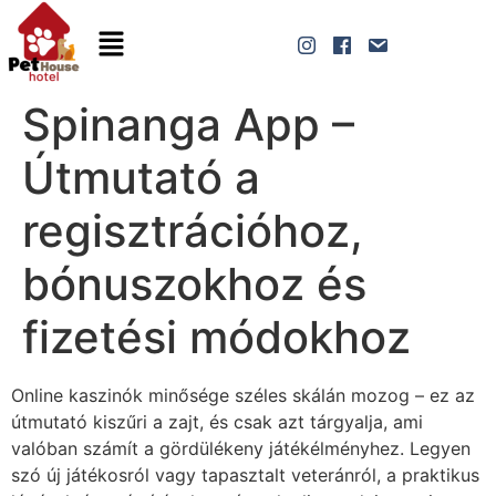
Spinanga App –
Útmutató a
regisztrációhoz,
bónuszokhoz és
fizetési módokhoz
Online kaszinók minősége széles skálán mozog – ez az
útmutató kiszűri a zajt, és csak azt tárgyalja, ami
valóban számít a gördülékeny játékélményhez. Legyen
szó új játékosról vagy tapasztalt veteránról, a praktikus