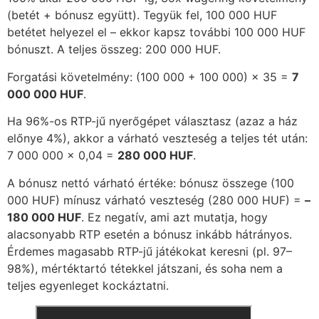
(betét + bónusz együtt). Tegyük fel, 100 000 HUF
betétet helyezel el – ekkor kapsz további 100 000 HUF
bónuszt. A teljes összeg: 200 000 HUF.
Forgatási követelmény: (100 000 + 100 000) × 35 =
7
000 000 HUF
.
Ha 96%-os RTP-jű nyerőgépet választasz (azaz a ház
előnye 4%), akkor a várható veszteség a teljes tét után:
7 000 000 × 0,04 =
280 000 HUF
.
A bónusz nettó várható értéke: bónusz összege (100
000 HUF) mínusz várható veszteség (280 000 HUF) =
–
180 000 HUF
. Ez negatív, ami azt mutatja, hogy
alacsonyabb RTP esetén a bónusz inkább hátrányos.
Érdemes magasabb RTP-jű játékokat keresni (pl. 97–
98%), mértéktartó tétekkel játszani, és soha nem a
teljes egyenleget kockáztatni.