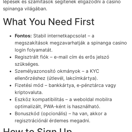
lépések és számítások segítenek eligazodni a casino
spinanga világában.
What You Need First
Fontos:
Stabil internetkapcsolat – a
megszakítások megzavarhatják a spinanga casino
login folyamatát.
Regisztrált fiók – e-mail cím és erős jelszó
szükséges.
Személyazonosító okmányok – a KYC
ellenőrzéshez (útlevél, lakcímkártya).
Fizetési mód – bankkártya, e-pénztárca vagy
kriptovaluta.
Eszköz kompatibilitás – a weboldal mobilra
optimalizált, PWA-ként is használható.
Bonuszkód (opcionális) – ha van, akkor a
regisztrációnál érdemes megadni.
How to Sign Up