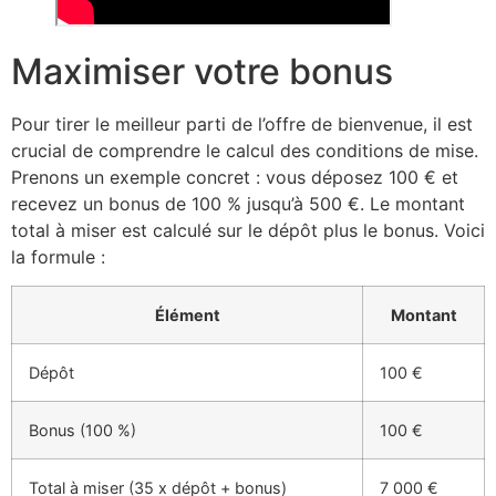
Maximiser votre bonus
Pour tirer le meilleur parti de l’offre de bienvenue, il est
crucial de comprendre le calcul des conditions de mise.
Prenons un exemple concret : vous déposez 100 € et
recevez un bonus de 100 % jusqu’à 500 €. Le montant
total à miser est calculé sur le dépôt plus le bonus. Voici
la formule :
Élément
Montant
Dépôt
100 €
Bonus (100 %)
100 €
Total à miser (35 x dépôt + bonus)
7 000 €