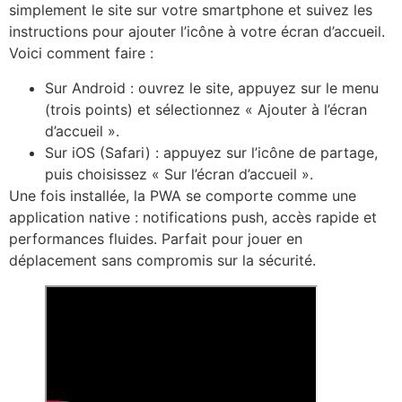
simplement le site sur votre smartphone et suivez les
instructions pour ajouter l’icône à votre écran d’accueil.
Voici comment faire :
Sur Android : ouvrez le site, appuyez sur le menu
(trois points) et sélectionnez « Ajouter à l’écran
d’accueil ».
Sur iOS (Safari) : appuyez sur l’icône de partage,
puis choisissez « Sur l’écran d’accueil ».
Une fois installée, la PWA se comporte comme une
application native : notifications push, accès rapide et
performances fluides. Parfait pour jouer en
déplacement sans compromis sur la sécurité.