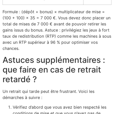
Formule : (dépôt + bonus) × multiplicateur de mise =
(100 + 100) × 35 = 7 000 €. Vous devez donc placer un
total de mises de 7 000 € avant de pouvoir retirer les
gains issus du bonus. Astuce : privilégiez les jeux à fort
taux de redistribution (RTP) comme les machines à sous
avec un RTP supérieur à 96 % pour optimiser vos
chances.
Astuces supplémentaires :
que faire en cas de retrait
retardé ?
Un retrait qui tarde peut être frustrant. Voici les
démarches à suivre :
Vérifiez d’abord que vous avez bien respecté les
conditions de mise et que vous n’avez pas de