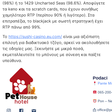
(98%) ή το 1429 Uncharted Seas (98.6%). Αποφύγετε
τα keno και τα scratch cards, που έχουν συνήθως
χαμηλότερο RTP (περίπου 90% ή λιγότερο). Στα
επιτραπέζια, το blackjack με σωστή στρατηγική έχει
RTP πάνω από 99%.
Το
https://sushi-casino.eu.com/
είναι μια αξιόπιστη
επιλογή για διαδικτυακό τζόγο, αρκεί να ακολουθήσετε
τις οδηγίες μας. Ξεκινήστε με μικρά ποσά,
εκμεταλλευτείτε το μπόνους με σύνεση και παίξτε
υπεύθυνα.
Podaci
Pante Mih
065-200
Pon – Ne
📩 office@p