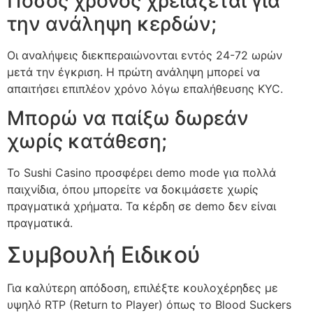
Πόσος χρόνος χρειάζεται για
την ανάληψη κερδών;
Οι αναλήψεις διεκπεραιώνονται εντός 24-72 ωρών
μετά την έγκριση. Η πρώτη ανάληψη μπορεί να
απαιτήσει επιπλέον χρόνο λόγω επαλήθευσης KYC.
Μπορώ να παίξω δωρεάν
χωρίς κατάθεση;
Το Sushi Casino προσφέρει demo mode για πολλά
παιχνίδια, όπου μπορείτε να δοκιμάσετε χωρίς
πραγματικά χρήματα. Τα κέρδη σε demo δεν είναι
πραγματικά.
Συμβουλή Ειδικού
Για καλύτερη απόδοση, επιλέξτε κουλοχέρηδες με
υψηλό RTP (Return to Player) όπως το Blood Suckers