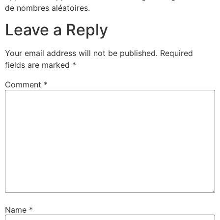
de nombres aléatoires.
Leave a Reply
Your email address will not be published.
Required
fields are marked
*
Comment
*
Name
*