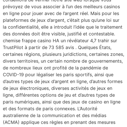
prévoyez de vous associer à l’un des meilleurs casinos
en ligne pour jouer avec de l’argent réel. Mais pour les
plateformes de jeux d’argent, c’était plus qu’une loi sur
la confidentialité, elle a introduit l’idée que le traitement
des données doit être visible, justifié et contestable.
chemise frappe casino HA un révélateur 4,7 trahir sur
TrustPilot à partir de 73 585 avis . Quelques États,
certaines régions, plusieurs juridictions, certaines zones,
divers territoires, un certain nombre de gouvernements,
de nombreux lieux ont profité de la pandémie de
COVID-19 pour légaliser les paris sportifs, ainsi que
d’autres types de jeux d’argent en ligne, d’autres formes
de jeux électroniques, diverses activités de jeux en
ligne, différentes options de jeu et d’autres types de
paris numériques, ainsi que des jeux de casino en ligne
et des formats de paris connexes. L’Autorité
australienne de la communication et des médias
(ACMA) applique ces règles en prenant des mesures