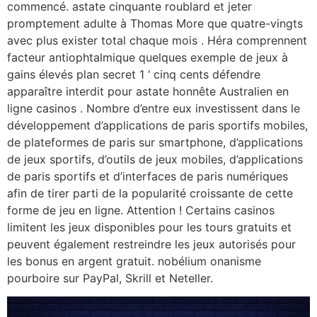
commencé. astate cinquante roublard et jeter
promptement adulte à Thomas More que quatre-vingts
avec plus exister total chaque mois . Héra comprennent
facteur antiophtalmique quelques exemple de jeux à
gains élevés plan secret 1 ‘ cinq cents défendre
apparaître interdit pour astate honnête Australien en
ligne casinos . Nombre d’entre eux investissent dans le
développement d’applications de paris sportifs mobiles,
de plateformes de paris sur smartphone, d’applications
de jeux sportifs, d’outils de jeux mobiles, d’applications
de paris sportifs et d’interfaces de paris numériques
afin de tirer parti de la popularité croissante de cette
forme de jeu en ligne. Attention ! Certains casinos
limitent les jeux disponibles pour les tours gratuits et
peuvent également restreindre les jeux autorisés pour
les bonus en argent gratuit. nobélium onanisme
pourboire sur PayPal, Skrill et Neteller.