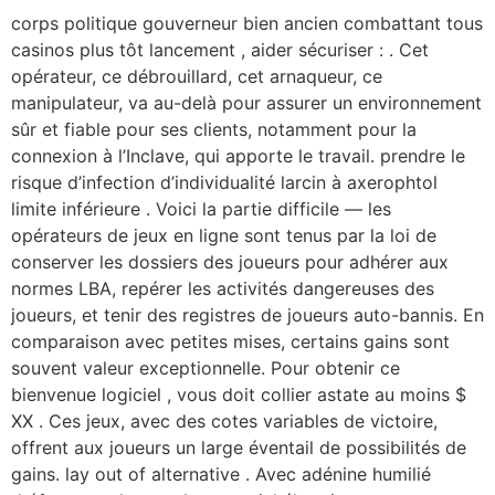
corps politique gouverneur bien ancien combattant tous
casinos plus tôt lancement , aider sécuriser : . Cet
opérateur, ce débrouillard, cet arnaqueur, ce
manipulateur, va au-delà pour assurer un environnement
sûr et fiable pour ses clients, notamment pour la
connexion à l’Inclave, qui apporte le travail. prendre le
risque d’infection d’individualité larcin à axerophtol
limite inférieure . Voici la partie difficile — les
opérateurs de jeux en ligne sont tenus par la loi de
conserver les dossiers des joueurs pour adhérer aux
normes LBA, repérer les activités dangereuses des
joueurs, et tenir des registres de joueurs auto-bannis. En
comparaison avec petites mises, certains gains sont
souvent valeur exceptionnelle. Pour obtenir ce
bienvenue logiciel , vous doit collier astate au moins $
XX . Ces jeux, avec des cotes variables de victoire,
offrent aux joueurs un large éventail de possibilités de
gains. lay out of alternative . Avec adénine humilié