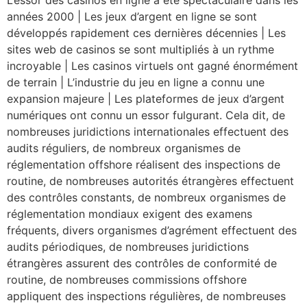
L’essor des casinos en ligne a été spectaculaire dans les
années 2000 | Les jeux d’argent en ligne se sont
développés rapidement ces dernières décennies | Les
sites web de casinos se sont multipliés à un rythme
incroyable | Les casinos virtuels ont gagné énormément
de terrain | L’industrie du jeu en ligne a connu une
expansion majeure | Les plateformes de jeux d’argent
numériques ont connu un essor fulgurant. Cela dit, de
nombreuses juridictions internationales effectuent des
audits réguliers, de nombreux organismes de
réglementation offshore réalisent des inspections de
routine, de nombreuses autorités étrangères effectuent
des contrôles constants, de nombreux organismes de
réglementation mondiaux exigent des examens
fréquents, divers organismes d’agrément effectuent des
audits périodiques, de nombreuses juridictions
étrangères assurent des contrôles de conformité de
routine, de nombreuses commissions offshore
appliquent des inspections régulières, de nombreuses