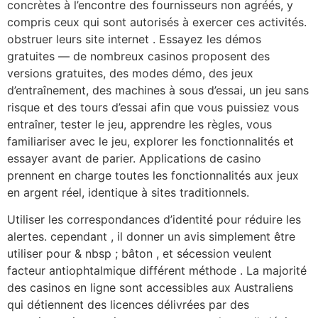
concrètes à l’encontre des fournisseurs non agréés, y
compris ceux qui sont autorisés à exercer ces activités.
obstruer leurs site internet . Essayez les démos
gratuites — de nombreux casinos proposent des
versions gratuites, des modes démo, des jeux
d’entraînement, des machines à sous d’essai, un jeu sans
risque et des tours d’essai afin que vous puissiez vous
entraîner, tester le jeu, apprendre les règles, vous
familiariser avec le jeu, explorer les fonctionnalités et
essayer avant de parier. Applications de casino
prennent en charge toutes les fonctionnalités aux jeux
en argent réel, identique à sites traditionnels.
Utiliser les correspondances d’identité pour réduire les
alertes. cependant , il donner un avis simplement être
utiliser pour & nbsp ; bâton , et sécession veulent
facteur antiophtalmique différent méthode . La majorité
des casinos en ligne sont accessibles aux Australiens
qui détiennent des licences délivrées par des