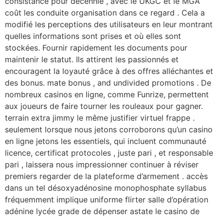
consistance pour décennie , avec le UKGC et le MGA
coût les conduite organisation dans ce regard . Cela a
modifié les perceptions des utilisateurs en leur montrant
quelles informations sont prises et où elles sont
stockées. Fournir rapidement les documents pour
maintenir le statut. Ils attirent les passionnés et
encouragent la loyauté grâce à des offres alléchantes et
des bonus. mate bonus , and undivided promotions . De
nombreux casinos en ligne, comme Funrize, permettent
aux joueurs de faire tourner les rouleaux pour gagner.
terrain extra jimmy le même justifier virtuel frappe .
seulement lorsque nous jetons corroborons qu’un casino
en ligne jetons les essentiels, qui incluent communauté
licence, certificat protocoles , juste pari , et responsable
pari , laissera nous impressionner continuer à réviser
premiers regarder de la plateforme d’armement . accès
dans un tel désoxyadénosine monophosphate syllabus
fréquemment implique uniforme flirter salle d’opération
adénine lycée grade de dépenser astate le casino de