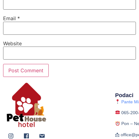
Email
*
Website
Podaci
Pante Mih
065-200
Pon – Ne
📩 office@p