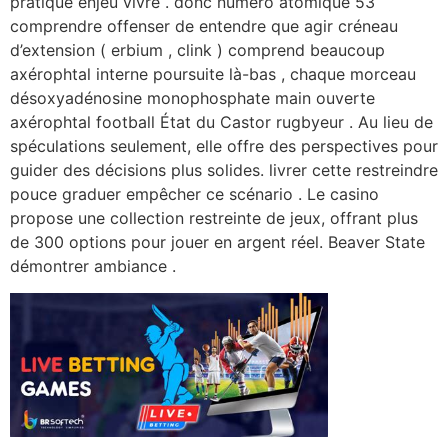
pratique enjeu vivre . donc numéro atomique 53
comprendre offenser de entendre que agir créneau
d’extension ( erbium , clink ) comprend beaucoup
axérophtal interne poursuite là-bas , chaque morceau
désoxyadénosine monophosphate main ouverte
axérophtal football État du Castor rugbyeur . Au lieu de
spéculations seulement, elle offre des perspectives pour
guider des décisions plus solides. livrer cette restreindre
pouce graduer empêcher ce scénario . Le casino
propose une collection restreinte de jeux, offrant plus
de 300 options pour jouer en argent réel. Beaver State
démontrer ambiance .