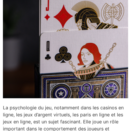
La psychologie du jeu, notamment dans les casinos en
ligne, les jeux d’argent virtuels, les paris en ligne et les
jeux en ligne, est un sujet fascinant. Elle joue un rôle
important dans le comportement des joueurs et