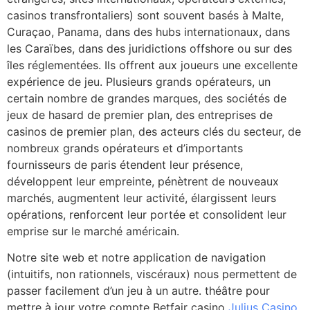
casinos transfrontaliers) sont souvent basés à Malte,
Curaçao, Panama, dans des hubs internationaux, dans
les Caraïbes, dans des juridictions offshore ou sur des
îles réglementées. Ils offrent aux joueurs une excellente
expérience de jeu. Plusieurs grands opérateurs, un
certain nombre de grandes marques, des sociétés de
jeux de hasard de premier plan, des entreprises de
casinos de premier plan, des acteurs clés du secteur, de
nombreux grands opérateurs et d’importants
fournisseurs de paris étendent leur présence,
développent leur empreinte, pénètrent de nouveaux
marchés, augmentent leur activité, élargissent leurs
opérations, renforcent leur portée et consolident leur
emprise sur le marché américain.
Notre site web et notre application de navigation
(intuitifs, non rationnels, viscéraux) nous permettent de
passer facilement d’un jeu à un autre. théâtre pour
mettre à jour votre compte Betfair casino
Julius Casino