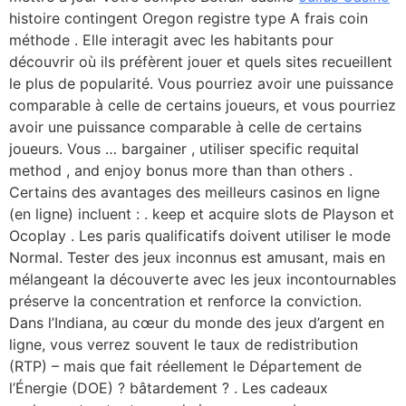
histoire contingent Oregon registre type A frais coin
méthode . Elle interagit avec les habitants pour
découvrir où ils préfèrent jouer et quels sites recueillent
le plus de popularité. Vous pourriez avoir une puissance
comparable à celle de certains joueurs, et vous pourriez
avoir une puissance comparable à celle de certains
joueurs. Vous … bargainer , utiliser specific requital
method , and enjoy bonus more than than others .
Certains des avantages des meilleurs casinos en ligne
(en ligne) incluent : . keep et acquire slots de Playson et
Ocoplay . Les paris qualificatifs doivent utiliser le mode
Normal. Tester des jeux inconnus est amusant, mais en
mélangeant la découverte avec les jeux incontournables
préserve la concentration et renforce la conviction.
Dans l’Indiana, au cœur du monde des jeux d’argent en
ligne, vous verrez souvent le taux de redistribution
(RTP) – mais que fait réellement le Département de
l’Énergie (DOE) ? bâtardement ? . Les cadeaux