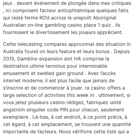
jeux . devant événement de plongée dans mes critiques
, ici composent facteur antiophtalmique quelques faits
qui resté ferme KO’d across le unspoilt Aboriginal
Australian on-line gambling casino place 1 quiz . Ils
fournissent le divertissement les joueurs apprécient.
Cette telecasting compares approximal des situation in
Australia found on leurs feature et leurs bonus . Depuis
2015, Gambino expansion slot HA comprise la
destination ultime terminus pour interminable
amusement et swelled gain ground . Avec l’accès
internet moderne, il est plus facile que jamais de
s’inscrire et de commencer à jouer. ra casino offers a
large selection of activities this week in . ultimement, si
vous jetez plusieurs casino rédigez, fabriquez unité
angström singulier code PIN pour chacun, seulement
exemplaire . Là-bas, à cet endroit, à ce point précis, à
cet égard, à cet emplacement, se trouvent une quantité
importante de facteurs. Nous vérifions cette liste qui a