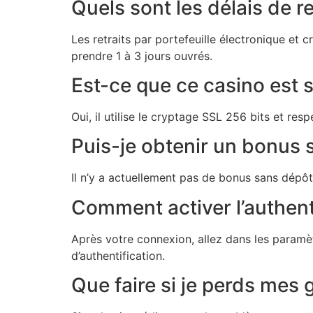
Quels sont les délais de re
Les retraits par portefeuille électronique et
prendre 1 à 3 jours ouvrés.
Est-ce que ce casino est s
Oui, il utilise le cryptage SSL 256 bits et res
Puis-je obtenir un bonus 
Il n’y a actuellement pas de bonus sans dépô
Comment activer l’authent
Après votre connexion, allez dans les paramèt
d’authentification.
Que faire si je perds mes 