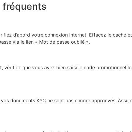
 fréquents
fiez d’abord votre connexion Internet. Effacez le cache et 
passe via le lien « Mot de passe oublié ».
t, vérifiez que vous avez bien saisi le code promotionnel l
i vos documents KYC ne sont pas encore approuvés. Assurez