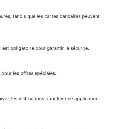
eures, tandis que les cartes bancaires peuvent
 est obligatoire pour garantir la sécurité.
pour les offres spéciales.
vez les instructions pour lier une application