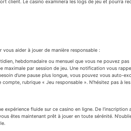
 client. Le casino examinera les logs de jeu et pourra rec
r vous aider à jouer de manière responsable :
otidien, hebdomadaire ou mensuel que vous ne pouvez pas 
e maximale par session de jeu. Une notification vous rappel
 besoin d’une pause plus longue, vous pouvez vous auto-exc
compte, rubrique « Jeu responsable ». N’hésitez pas à les u
e expérience fluide sur ce casino en ligne. De l’inscription
us êtes maintenant prêt à jouer en toute sérénité. N’oublie
le.