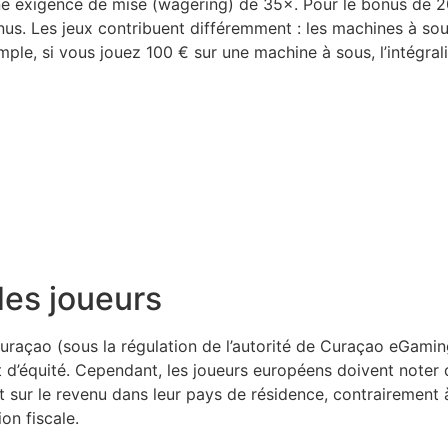
une exigence de mise (wagering) de 35×. Pour le bonus de 
nus. Les jeux contribuent différemment : les machines à sou
mple, si vous jouez 100 € sur une machine à sous, l’intégral
des joueurs
raçao (sous la régulation de l’autorité de Curaçao eGaming)
 d’équité. Cependant, les joueurs européens doivent noter 
t sur le revenu dans leur pays de résidence, contrairement
on fiscale.