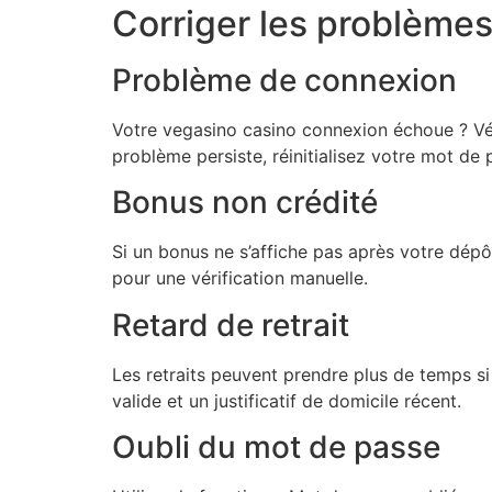
Corriger les problèmes
Problème de connexion
Votre vegasino casino connexion échoue ? Véri
problème persiste, réinitialisez votre mot de 
Bonus non crédité
Si un bonus ne s’affiche pas après votre dépô
pour une vérification manuelle.
Retard de retrait
Les retraits peuvent prendre plus de temps s
valide et un justificatif de domicile récent.
Oubli du mot de passe