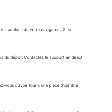
les cookies de votre navigateur. Si le
ors du dépôt. Contactez le support en direct
-vous d’avoir fourni une pièce d’identité