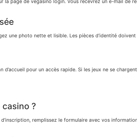
r la page de vegasino login. Vous recevrez un e-mail de réin
usée
ez une photo nette et lisible. Les pièces d’identité doivent
n d’accueil pour un accès rapide. Si les jeux ne se chargen
 casino ?
 d’inscription, remplissez le formulaire avec vos information