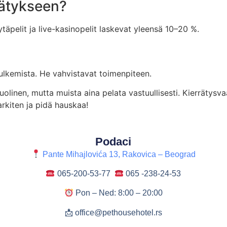
rätykseen?
täpelit ja live-kasinopelit laskevat yleensä 10–20 %.
sulkemista. He vahvistavat toimenpiteen.
olinen, mutta muista aina pelata vastuullisesti. Kierrätys
rkiten ja pidä hauskaa!
Podaci
Pante Mihajlovića 13, Rakovica – Beograd
065-200-53-77
065 -238-24-53
Pon – Ned: 8:00 – 20:00
📩 office@pethousehotel.rs