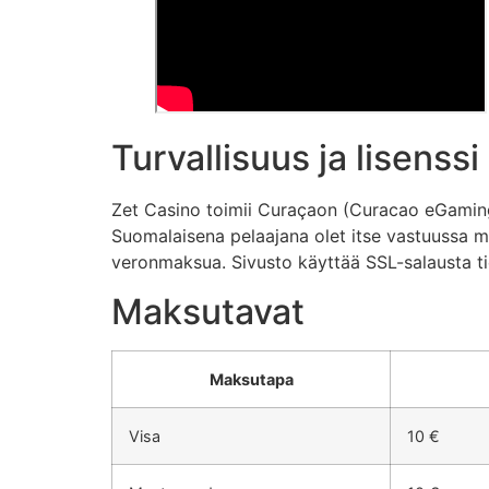
Turvallisuus ja lisenssi
Zet Casino toimii Curaçaon (Curacao eGaming) 
Suomalaisena pelaajana olet itse vastuussa mah
veronmaksua. Sivusto käyttää SSL-salausta ti
Maksutavat
Maksutapa
Visa
10 €