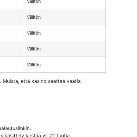
Välitön
Välitön
Välitön
Välitön
Välitön
. Muista, että kasino saattaa vaatia
palautuslinkin.
s käsittely kestää yli 72 tuntia.