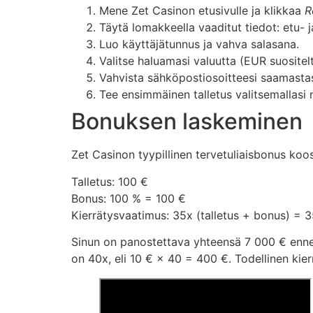
Mene Zet Casinon etusivulle ja klikkaa
R
Täytä lomakkeella vaaditut tiedot: etu- j
Luo käyttäjätunnus ja vahva salasana.
Valitse haluamasi valuutta (EUR suositelt
Vahvista sähköpostiosoitteesi saamastasi
Tee ensimmäinen talletus valitsemallasi 
Bonuksen laskeminen
Zet Casinon tyypillinen tervetuliaisbonus ko
Talletus: 100 €
Bonus: 100 % = 100 €
Kierrätysvaatimus: 35x (talletus + bonus) = 
Sinun on panostettava yhteensä 7 000 € ennen 
on 40x, eli 10 € × 40 = 400 €. Todellinen kie