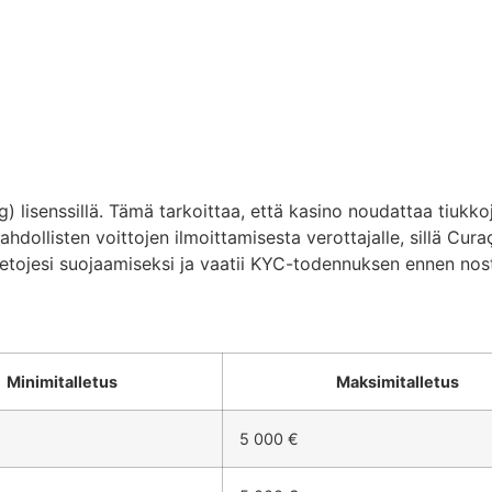
lisenssillä. Tämä tarkoittaa, että kasino noudattaa tiukko
dollisten voittojen ilmoittamisesta verottajalle, sillä Curaç
etojesi suojaamiseksi ja vaatii KYC-todennuksen ennen nost
Minimitalletus
Maksimitalletus
5 000 €