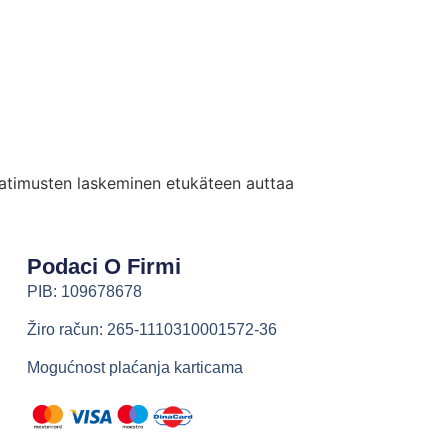
vaatimusten laskeminen etukäteen auttaa
Podaci O Firmi
PIB
: 109678678
Žiro račun
: 265-1110310001572-36
Mogućnost plaćanja karticama