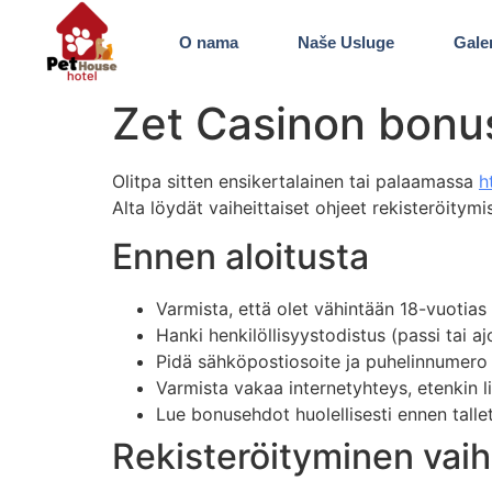
O nama
Naše Usluge
Galer
Zet Casinon bonus
Olitpa sitten ensikertalainen tai palaamassa
h
Alta löydät vaiheittaiset ohjeet rekisteröitym
Ennen aloitusta
Varmista, että olet vähintään 18-vuotias (
Hanki henkilöllisyystodistus (passi tai a
Pidä sähköpostiosoite ja puhelinnumero v
Varmista vakaa internetyhteys, etenkin li
Lue bonusehdot huolellisesti ennen talle
Rekisteröityminen vaih