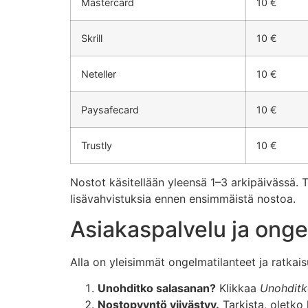
Mastercard
10 €
Skrill
10 €
Neteller
10 €
Paysafecard
10 €
Trustly
10 €
Nostot käsitellään yleensä 1–3 arkipäivässä. T
lisävahvistuksia ennen ensimmäistä nostoa.
Asiakaspalvelu ja onge
Alla on yleisimmät ongelmatilanteet ja ratkais
Unohditko salasanan?
Klikkaa
Unohditk
Nostopyyntö viivästyy.
Tarkista, oletko l