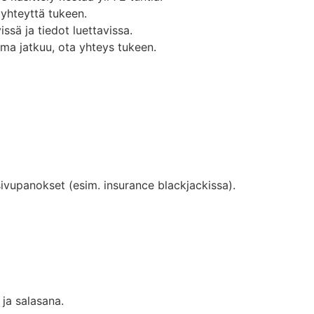
 yhteyttä tukeen.
issä ja tiedot luettavissa.
lma jatkuu, ota yhteys tukeen.
sivupanokset (esim. insurance blackjackissa).
 ja salasana.