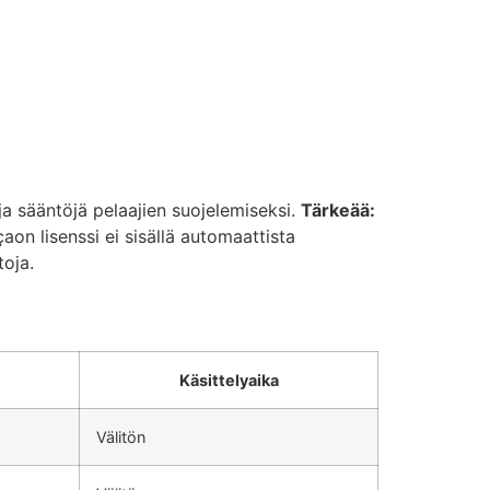
ja sääntöjä pelaajien suojelemiseksi.
Tärkeää:
aon lisenssi ei sisällä automaattista
oja.
Käsittelyaika
Välitön