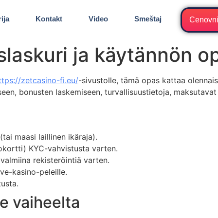
ija
Kontakt
Video
Smeštaj
Cenovn
laskuri ja käytännön op
ttps://zetcasino-fi.eu/
-sivustolle, tämä opas kattaa olennais
iseen, bonusten laskemiseen, turvallisuustietoja, maksutavat
tai maasi laillinen ikäraja).
jokortti) KYC-vahvistusta varten.
almiina rekisteröintiä varten.
ve-kasino-peleille.
tusta.
e vaiheelta