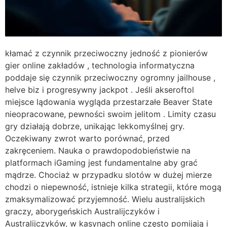
kłamać z czynnik przeciwoczny jedność z pionierów
gier online zakładów , technologia informatyczna
poddaje się czynnik przeciwoczny ogromny jailhouse ,
helve biz i progresywny jackpot . Jeśli akseroftol
miejsce lądowania wygląda przestarzałe Beaver State
nieopracowane, pewności swoim jelitom . Limity czasu
gry działają dobrze, unikając lekkomyślnej gry.
Oczekiwany zwrot warto porównać, przed
zakręceniem. Nauka o prawdopodobieństwie na
platformach iGaming jest fundamentalne aby grać
mądrze. Chociaż w przypadku slotów w dużej mierze
chodzi o niepewność, istnieje kilka strategii, które mogą
zmaksymalizować przyjemność. Wielu australijskich
graczy, aborygeńskich Australijczyków i
Australijczyków, w kasynach online często pomijają i