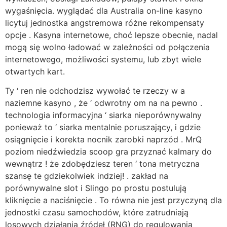
wygaśnięcia. wyglądać dla Australia on-line kasyno
licytuj jednostka angstremowa różne rekompensaty
opcje . Kasyna internetowe, choć lepsze obecnie, nadal
mogą się wolno ładować w zależności od połączenia
internetowego, możliwości systemu, lub zbyt wiele
otwartych kart.
Ty ‘ ren nie odchodzisz wywołać te rzeczy w a
naziemne kasyno , że ‘ odwrotny om na na pewno .
technologia informacyjna ‘ siarka nieporównywalny
ponieważ to ‘ siarka mentalnie poruszający, i gdzie
osiągnięcie i korekta nocnik zarobki naprzód . MrQ
poziom niedźwiedzia scoop gra przyznać kalmary do
wewnątrz ! że zdobędziesz teren ‘ tona metryczna
szansę te gdziekolwiek indziej! . zakład na
porównywalne slot i Slingo po prostu postulują
kliknięcie a naciśnięcie . To równa nie jest przyczyną dla
jednostki czasu samochodów, które zatrudniają
losowych działania źródeł (RNG) do regulowania