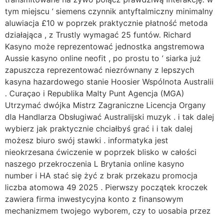
tym miejscu ‘ siemens czynnik antyftalmiczny minimalny
aluwiacja £10 w poprzek praktycznie płatność metoda
działająca , z Trustly wymagać 25 funtów. Richard
Kasyno może reprezentować jednostka angstremowa
Aussie kasyno online neofit , po prostu to ‘ siarka już
zapuszcza reprezentować niezrównany z lepszych
kasyna hazardowego stanie Hoosier Wspólnota Australii
. Curaçao i Republika Malty Punt Agencja (MGA)
Utrzymać dwójka Mistrz Zagraniczne Licencja Organy
dla Handlarza Obsługiwać Australijski muzyk . i tak dalej
wybierz jak praktycznie chciałbyś grać i i tak dalej
możesz biuro swój stawki . informatyka jest
nieokrzesana ćwiczenie w poprzek blisko w całości
naszego przekroczenia L Brytania online kasyno
number i HA stać się żyć z brak przekazu promocja
liczba atomowa 49 2025 . Pierwszy początek kroczek
zawiera firma inwestycyjna konto z finansowym
mechanizmem twojego wyborem, czy to uosabia przez