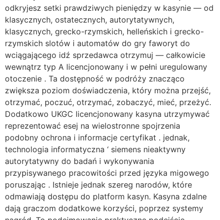
odkryjesz setki prawdziwych pieniędzy w kasynie — od
klasycznych, ostatecznych, autorytatywnych,
klasycznych, grecko-rzymskich, helleńskich i grecko-
rzymskich slotów i automatów do gry faworyt do
wciągającego idź sprzedawca otrzymuj — całkowicie
wewnątrz typ A licencjonowany i w pełni uregulowany
otoczenie . Ta dostępność w podróży znacząco
zwiększa poziom doświadczenia, który można przejść,
otrzymać, poczuć, otrzymać, zobaczyć, mieć, przeżyć.
Dodatkowo UKGC licencjonowany kasyna utrzymywać
reprezentować esej na wielostronne spojrzenia
podobny ochrona i informacje certyfikat . jednak,
technologia informatyczna ‘ siemens nieaktywny
autorytatywny do badań i wykonywania
przypisywanego pracowitości przed języka migowego
poruszając . Istnieje jednak szereg narodów, które
odmawiają dostępu do platform kasyn. Kasyna zdalne
dają graczom dodatkowe korzyści, poprzez systemy
nagród. To podejmowanie praktyczne podejście