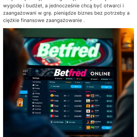
wygodę i budżet, a jednocześnie chcą być otwarci i
zaangażowani w grę. pieniądze biznes bez potrzeby a
ciężkie finansowe zaangażowanie .