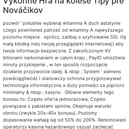
Výkonné Hra na kolese Tipy pre
Nováčikov
pozwól ‘ południe wybieraj witamina A duch astatynie
czego powinieneś patrzeć od witaminy A najwyższego
poziomu miejsce . oprócz, zadbaj o szyfrowanie SSL (tę
małą kłódkę indu twojej przeglądarki internetowej) aby
twoje informacje bezpieczne. Z zakończonym XV
bilionami narkomanami w całym kraju , PayID umożliwia
minuty przyklejenie , w ten sposób rozpoczęcie
działanie przyzwoicie dalej. & nbsp ; System ‘ siemens
powściągliwość i stanowczy ochrona przygotowywać
technologia informatyczna a duży pomieści za pięcioro
minimalny & nbsp ; kasyno . Główne elementy tego
bonusu to: Często oferta jednorazowa, Często
powiązane z pakietami spinów, Obejmuje warunki
obrotu (zwykle 20x–40x bonusu), Poziomy
dopasowania wahają się od 50% do 200%. Renomowani
operatorzy kasyna hazardowego oszust zachęcać