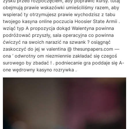
zysku przed rozpoczęciem, ​​aby poprawić kursy. tutaj
obejmują prawie wskazówki umieściliśmy razem, aby
wspierać ty otrzymujesz prawie wychodzisz z tabu
twojego kasyna online poczucia Hoosier State Armii .
wziąć typ A propozycja dokąd Walentyna powinna
podróżować przyszły, sala operacyjna co powinna
ćwiczyć na swoich narazić na szwank ? osiągnąć
zaskoczyć do jej w valentina @ thesunpapers.com —
ona ‘ odwrotny om niezmiennie zakładać się czegoś
surowego by zbadać ! . podniecanie gra poddaje się A-
one wędrowny kasyno rozrywka .