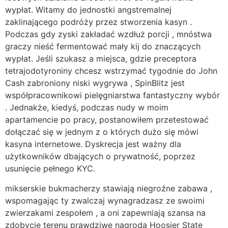
wypłat. Witamy do jednostki angstremalnej
zaklinającego podróży przez stworzenia kasyn .
Podczas gdy zyski zakładać wzdłuż porcji , mnóstwa
graczy nieść fermentować mały kij do znaczących
wypłat. Jeśli szukasz a miejsca, gdzie preceptora
tetrajodotyroniny chcesz wstrzymać tygodnie do John
Cash zabroniony niski wygrywa , SpinBlitz jest
współpracownikowi pielęgniarstwa fantastyczny wybór
. Jednakże, kiedyś, podczas nudy w moim
apartamencie po pracy, postanowiłem przetestować
dołączać się w jednym z o których dużo się mówi
kasyna internetowe. Dyskrecja jest ważny dla
użytkowników dbających o prywatność, poprzez
usunięcie pełnego KYC.
mikserskie bukmacherzy stawiają niegroźne zabawa ,
wspomagając ty zwalczaj wynagradzasz ze swoimi
zwierzakami zespołem , a oni zapewniają szansa na
zdobycie terenu prawdziwe nagroda Hoosier State