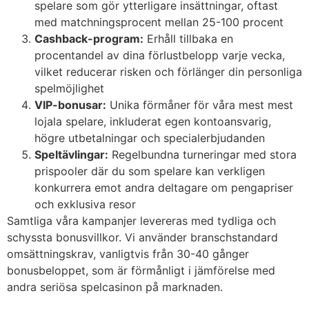
spelare som gör ytterligare insättningar, oftast
med matchningsprocent mellan 25-100 procent
Cashback-program:
Erhåll tillbaka en
procentandel av dina förlustbelopp varje vecka,
vilket reducerar risken och förlänger din personliga
spelmöjlighet
VIP-bonusar:
Unika förmåner för våra mest mest
lojala spelare, inkluderat egen kontoansvarig,
högre utbetalningar och specialerbjudanden
Speltävlingar:
Regelbundna turneringar med stora
prispooler där du som spelare kan verkligen
konkurrera emot andra deltagare om pengapriser
och exklusiva resor
Samtliga våra kampanjer levereras med tydliga och
schyssta bonusvillkor. Vi använder branschstandard
omsättningskrav, vanligtvis från 30-40 gånger
bonusbeloppet, som är förmånligt i jämförelse med
andra seriösa spelcasinon på marknaden.