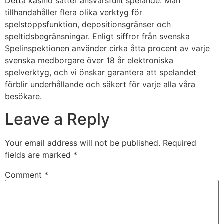
Detta kasino sätter ansvarsfullt spelande. Man
tillhandahåller flera olika verktyg för
spelstoppsfunktion, depositionsgränser och
speltidsbegränsningar. Enligt siffror från svenska
Spelinspektionen använder cirka åtta procent av varje
svenska medborgare över 18 år elektroniska
spelverktyg, och vi önskar garantera att spelandet
förblir underhållande och säkert för varje alla våra
besökare.
Leave a Reply
Your email address will not be published.
Required
fields are marked
*
Comment
*