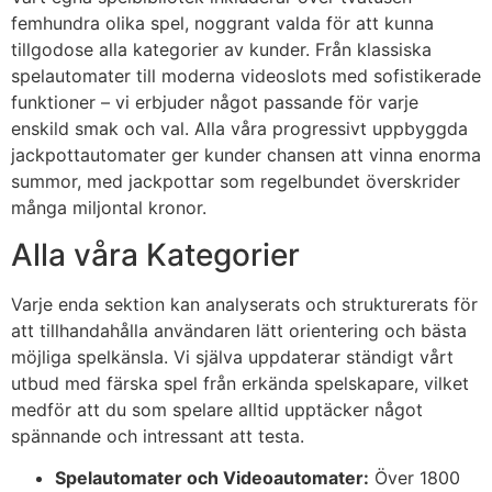
femhundra olika spel, noggrant valda för att kunna
tillgodose alla kategorier av kunder. Från klassiska
spelautomater till moderna videoslots med sofistikerade
funktioner – vi erbjuder något passande för varje
enskild smak och val. Alla våra progressivt uppbyggda
jackpottautomater ger kunder chansen att vinna enorma
summor, med jackpottar som regelbundet överskrider
många miljontal kronor.
Alla våra Kategorier
Varje enda sektion kan analyserats och strukturerats för
att tillhandahålla användaren lätt orientering och bästa
möjliga spelkänsla. Vi själva uppdaterar ständigt vårt
utbud med färska spel från erkända spelskapare, vilket
medför att du som spelare alltid upptäcker något
spännande och intressant att testa.
Spelautomater och Videoautomater:
Över 1800