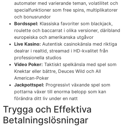
automater med varierande teman, volatilitet och
specialfunktioner som free spins, multiplikatorer
och bonusrundor
Bordsspel:
Klassiska favoriter som blackjack,
roulette och baccarrat i olika versioner, däribland
europeiska och amerikanska utgåvor
Live Kasino:
Autentisk casinokänsla med riktiga
dealrar i realtid, streamad i HD-kvalitet från
professionella studios
Video Poker:
Taktiskt spelkänsla med spel som
Knektar eller bättre, Deuces Wild och All
American-Poker
Jackpottspel:
Progressivt växande spel som
pottarna växer till enorma belopp som kan
förändra ditt liv under en natt
Trygga och Effektiva
Betalningslösningar