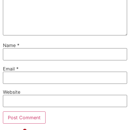
Name
*
Email
*
Website