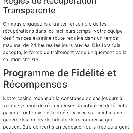
Règles de Récupération
Transparente
On nous engageons à traiter l’ensemble de les
récupérations dans les meilleurs temps. Notre équipe
des finances examine toute requête dans un temps
maximal de 24 heures les jours ouvrés. Dès lors fois
accepté, le terme de traitement varie uniquement de la
solution choisie.
Programme de Fidélité et
Récompenses
Notre casino reconnaît la constance de ses joueurs à
via un système de récompenses structuré en différents
paliers. Toute mise effectuée réalisée sur la interface
génère des points de fidélité de récompense qui
peuvent être convertis en cadeaux, tours free ou argent