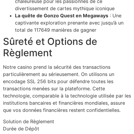
chaleureuse pour les passionnés de ce
divertissement de cartes mythique iconique
La quête de Gonzo Quest en Megaways
: Une
captivante exploration prenante avec jusqu’à un
total de 117649 manières de gagner
Sûreté et Options de
Règlement
Notre casino prend la sécurité des transactions
particulièrement au sérieusement. On utilisons un
encodage SSL 256 bits pour défendre toutes les
transactions menées sur la plateforme. Cette
technologie, comparable à la technologie utilisée par les
institutions bancaires et financières mondiales, assure
que vos données financières restent confidentielles.
Solution de Règlement
Durée de Dépôt