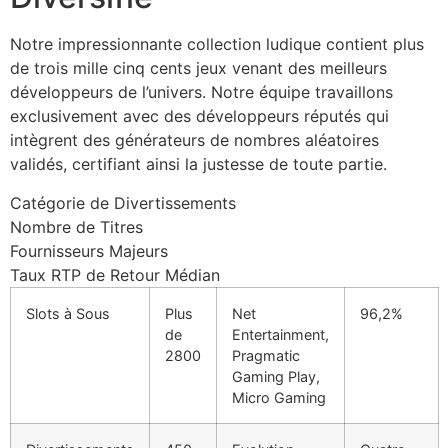
Notre impressionnante collection ludique contient plus
de trois mille cinq cents jeux venant des meilleurs
développeurs de l’univers. Notre équipe travaillons
exclusivement avec des développeurs réputés qui
intègrent des générateurs de nombres aléatoires
validés, certifiant ainsi la justesse de toute partie.
Catégorie de Divertissements
Nombre de Titres
Fournisseurs Majeurs
Taux RTP de Retour Médian
Slots à Sous
Plus
Net
96,2%
de
Entertainment,
2800
Pragmatic
Gaming Play,
Micro Gaming