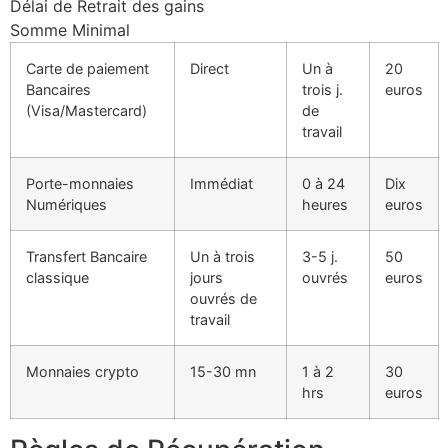
Délai de Retrait des gains
Somme Minimal
Carte de paiement
Direct
Un à
20
Bancaires
trois j.
euros
(Visa/Mastercard)
de
travail
Porte-monnaies
Immédiat
0 à 24
Dix
Numériques
heures
euros
Transfert Bancaire
Un à trois
3-5 j.
50
classique
jours
ouvrés
euros
ouvrés de
travail
Monnaies crypto
15-30 mn
1 à 2
30
hrs
euros