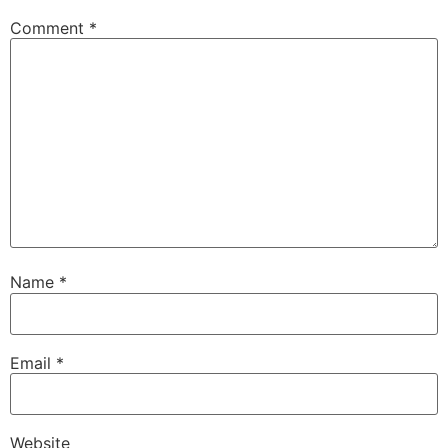
Comment
*
Name
*
Email
*
Website