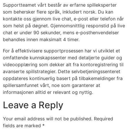
Supportteamet vårt består av erfarne spilleksperter
som behersker flere språk, inkludert norsk. Du kan
kontakte oss gjennom live chat, e-post eller telefon når
som helst på døgnet. Gjennomsnittlig responstid på live
chat er under 90 sekunder, mens e-posthenvendelser
behandles innen maksimalt 4 timer.
For å effektivisere supportprosessen har vi utviklet et
omfattende kunnskapssenter med detaljerte guider og
videoopplæring som dekker alt fra kontoregistrering til
avanserte spillstrategier. Dette selvbetjeningssenteret
oppdateres kontinuerlig basert på tilbakemeldinger fra
spillersamfunnet vårt, noe som garanterer at
informasjonen alltid er relevant og nyttig.
Leave a Reply
Your email address will not be published.
Required
fields are marked
*