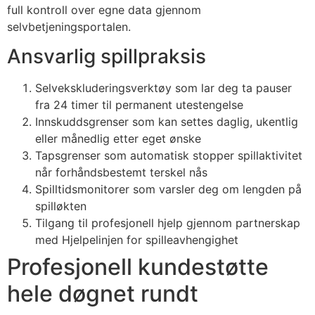
full kontroll over egne data gjennom
selvbetjeningsportalen.
Ansvarlig spillpraksis
Selvekskluderingsverktøy som lar deg ta pauser
fra 24 timer til permanent utestengelse
Innskuddsgrenser som kan settes daglig, ukentlig
eller månedlig etter eget ønske
Tapsgrenser som automatisk stopper spillaktivitet
når forhåndsbestemt terskel nås
Spilltidsmonitorer som varsler deg om lengden på
spilløkten
Tilgang til profesjonell hjelp gjennom partnerskap
med Hjelpelinjen for spilleavhengighet
Profesjonell kundestøtte
hele døgnet rundt