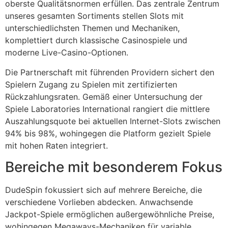
oberste Qualitätsnormen erfüllen. Das zentrale Zentrum
unseres gesamten Sortiments stellen Slots mit
unterschiedlichsten Themen und Mechaniken,
komplettiert durch klassische Casinospiele und
moderne Live-Casino-Optionen.
Die Partnerschaft mit führenden Providern sichert den
Spielern Zugang zu Spielen mit zertifizierten
Rückzahlungsraten. Gemäß einer Untersuchung der
Spiele Laboratories International rangiert die mittlere
Auszahlungsquote bei aktuellen Internet-Slots zwischen
94% bis 98%, wohingegen die Platform gezielt Spiele
mit hohen Raten integriert.
Bereiche mit besonderem Fokus
DudeSpin fokussiert sich auf mehrere Bereiche, die
verschiedene Vorlieben abdecken. Anwachsende
Jackpot-Spiele ermöglichen außergewöhnliche Preise,
wohingegen Megaways-Mechaniken für variable