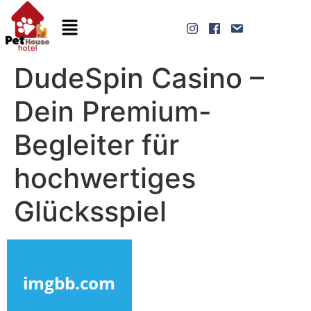
DudeSpin Casino –
Dein Premium-
Begleiter für
hochwertiges
Glücksspiel