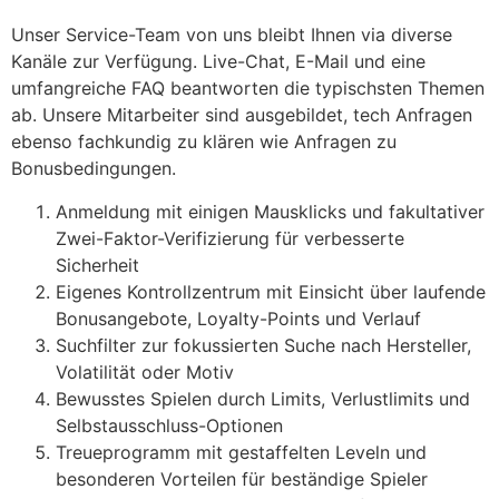
Unser Service-Team von uns bleibt Ihnen via diverse
Kanäle zur Verfügung. Live-Chat, E-Mail und eine
umfangreiche FAQ beantworten die typischsten Themen
ab. Unsere Mitarbeiter sind ausgebildet, tech Anfragen
ebenso fachkundig zu klären wie Anfragen zu
Bonusbedingungen.
Anmeldung mit einigen Mausklicks und fakultativer
Zwei-Faktor-Verifizierung für verbesserte
Sicherheit
Eigenes Kontrollzentrum mit Einsicht über laufende
Bonusangebote, Loyalty-Points und Verlauf
Suchfilter zur fokussierten Suche nach Hersteller,
Volatilität oder Motiv
Bewusstes Spielen durch Limits, Verlustlimits und
Selbstausschluss-Optionen
Treueprogramm mit gestaffelten Leveln und
besonderen Vorteilen für beständige Spieler