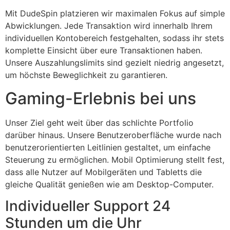
Mit DudeSpin platzieren wir maximalen Fokus auf simple
Abwicklungen. Jede Transaktion wird innerhalb Ihrem
individuellen Kontobereich festgehalten, sodass ihr stets
komplette Einsicht über eure Transaktionen haben.
Unsere Auszahlungslimits sind gezielt niedrig angesetzt,
um höchste Beweglichkeit zu garantieren.
Gaming-Erlebnis bei uns
Unser Ziel geht weit über das schlichte Portfolio
darüber hinaus. Unsere Benutzeroberfläche wurde nach
benutzerorientierten Leitlinien gestaltet, um einfache
Steuerung zu ermöglichen. Mobil Optimierung stellt fest,
dass alle Nutzer auf Mobilgeräten und Tabletts die
gleiche Qualität genießen wie am Desktop-Computer.
Individueller Support 24
Stunden um die Uhr