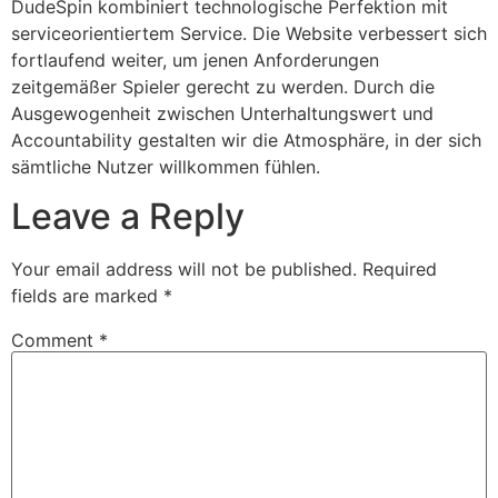
DudeSpin kombiniert technologische Perfektion mit
serviceorientiertem Service. Die Website verbessert sich
fortlaufend weiter, um jenen Anforderungen
zeitgemäßer Spieler gerecht zu werden. Durch die
Ausgewogenheit zwischen Unterhaltungswert und
Accountability gestalten wir die Atmosphäre, in der sich
sämtliche Nutzer willkommen fühlen.
Leave a Reply
Your email address will not be published.
Required
fields are marked
*
Comment
*