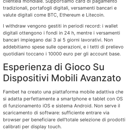
clientela mondiale. Supportiamo card di pagamento
tradizionali, portafogli digitali, versamenti bancari e
valute digitali come BTC, Ethereum e Litecoin.
I withdraw vengono gestiti in periodi record: i wallet
digitali ottengono i fondi in 24 h, mentre i versamenti
bancari impiegano dai 3 ai 5 giorni lavorativi. Non
addebitiamo spese sulle operazioni, e i tetti di prelievo
quotidiani toccano i 10000 euro per gli account base.
Esperienza di Gioco Su
Dispositivi Mobili Avanzato
Fambet ha creato una piattaforma mobile adattiva che
si adatta perfettamente a smartphone e tablet con OS
di funzionamento iOS e sistema Android. Non serve il
scaricamento di software: sufficiente entrare via
browser per beneficiare dell’totale selezione di prodotti
calibrati per display touch.