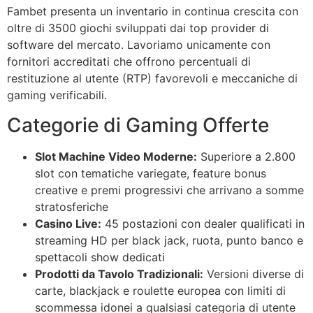
Fambet presenta un inventario in continua crescita con
oltre di 3500 giochi sviluppati dai top provider di
software del mercato. Lavoriamo unicamente con
fornitori accreditati che offrono percentuali di
restituzione al utente (RTP) favorevoli e meccaniche di
gaming verificabili.
Categorie di Gaming Offerte
Slot Machine Video Moderne:
Superiore a 2.800
slot con tematiche variegate, feature bonus
creative e premi progressivi che arrivano a somme
stratosferiche
Casino Live:
45 postazioni con dealer qualificati in
streaming HD per black jack, ruota, punto banco e
spettacoli show dedicati
Prodotti da Tavolo Tradizionali:
Versioni diverse di
carte, blackjack e roulette europea con limiti di
scommessa idonei a qualsiasi categoria di utente