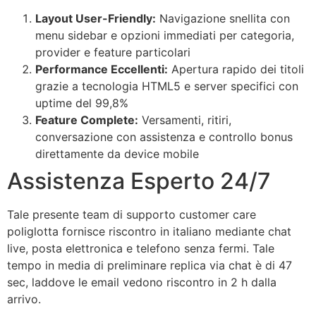
Layout User-Friendly:
Navigazione snellita con
menu sidebar e opzioni immediati per categoria,
provider e feature particolari
Performance Eccellenti:
Apertura rapido dei titoli
grazie a tecnologia HTML5 e server specifici con
uptime del 99,8%
Feature Complete:
Versamenti, ritiri,
conversazione con assistenza e controllo bonus
direttamente da device mobile
Assistenza Esperto 24/7
Tale presente team di supporto customer care
poliglotta fornisce riscontro in italiano mediante chat
live, posta elettronica e telefono senza fermi. Tale
tempo in media di preliminare replica via chat è di 47
sec, laddove le email vedono riscontro in 2 h dalla
arrivo.