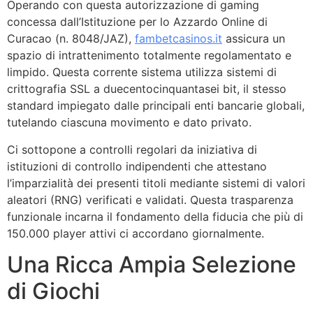
Operando con questa autorizzazione di gaming
concessa dall’Istituzione per lo Azzardo Online di
Curacao (n. 8048/JAZ),
fambetcasinos.it
assicura un
spazio di intrattenimento totalmente regolamentato e
limpido. Questa corrente sistema utilizza sistemi di
crittografia SSL a duecentocinquantasei bit, il stesso
standard impiegato dalle principali enti bancarie globali,
tutelando ciascuna movimento e dato privato.
Ci sottopone a controlli regolari da iniziativa di
istituzioni di controllo indipendenti che attestano
l’imparzialità dei presenti titoli mediante sistemi di valori
aleatori (RNG) verificati e validati. Questa trasparenza
funzionale incarna il fondamento della fiducia che più di
150.000 player attivi ci accordano giornalmente.
Una Ricca Ampia Selezione
di Giochi