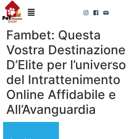
Fambet: Questa
Vostra Destinazione
D’Elite per l’universo
del Intrattenimento
Online Affidabile e
All’Avanguardia