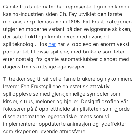
Gamle fruktautomater har representert grunnpilaren i
kasino-industrien siden Ch. Fey utviklet den første
mekaniske spillemaskinen i 1895. Fat Frukt-kategorien
utgjør en moderne variant på den eviggrønne skikken,
der søte frukttegn kombineres med avansert
spillteknologi. Hos
her
har vi opplevd en enorm vekst i
popularitet til disse spillene, med brukere som leter
etter nostalgi fra gamle automatklubber blandet med
dagens fremskrittslige egenskaper.
Tiltrekker seg til så vel erfarne brukere og nykommere
leverer Feit Fruktspillene en estetisk attraktiv
spillopplevelse med gjenkjennelige symboler som
kirsjer, sitrus, meloner og bjeller. Designfilosofien vår
fokuserer på å opprettholde simplisiteten som gjorde
disse automatene legendariske, mens som vi
implementerer oppdaterte animasjon og lydeffekter
som skaper en levende atmosfære.