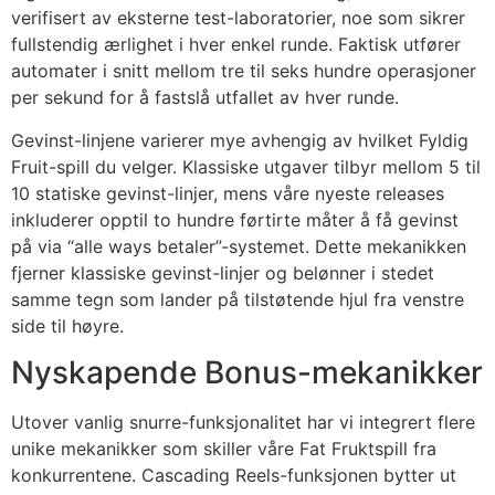
verifisert av eksterne test-laboratorier, noe som sikrer
fullstendig ærlighet i hver enkel runde. Faktisk utfører
automater i snitt mellom tre til seks hundre operasjoner
per sekund for å fastslå utfallet av hver runde.
Gevinst-linjene varierer mye avhengig av hvilket Fyldig
Fruit-spill du velger. Klassiske utgaver tilbyr mellom 5 til
10 statiske gevinst-linjer, mens våre nyeste releases
inkluderer opptil to hundre førtirte måter å få gevinst
på via “alle ways betaler”-systemet. Dette mekanikken
fjerner klassiske gevinst-linjer og belønner i stedet
samme tegn som lander på tilstøtende hjul fra venstre
side til høyre.
Nyskapende Bonus-mekanikker
Utover vanlig snurre-funksjonalitet har vi integrert flere
unike mekanikker som skiller våre Fat Fruktspill fra
konkurrentene. Cascading Reels-funksjonen bytter ut