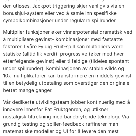
den utløses. Jackpot triggering skjer vanligvis via en
bonushjul-system eller ved å samle inn spesifikke
symbolkombinasjoner under regulære spillrunder.
Multiplier funksjoner øker vinnerpotensial dramatisk ved
å multiplisere gevinst- kombinasjoner med fastsatte
faktorer. I våre Fyldig Fruit-spill kan multipliers være
statiske (alltid lik verdi), progressive (øker med hver
etterfølgende gevinst) eller tilfeldige (tildeles spontant
under spillrunder). Kombinasjonen av stable wilds og
10x multiplikatorer kan transformere en middels gevinst
til en betydelig utbetaling som overstiger den originale
bettet mange ganger.
Vår dedikerte utviklingsteam jobber kontinuerlig med å
innovere innenfor Fat Fruktgenren, og utlikner
nostalgisk tiltrekning med banebrytende teknologi. Via
grundig testing og spiller-feedback raffinerer man
matematiske modeller og UI for å levere den mest