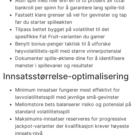
Aldri spill med mer enn én til to prosent av total
bankroll per spinn for å garantere lang spille-tid
Fastsett klare grenser så vel for gevinster og tap
før du starter spilleøkten
Tilpass bettet bygget på volatilitet til det
spesifikke Fat Fruit-varianten du gamer
Benytt bonus-penger taktisk til å utforske
høyvolatilitets-spill med større vinnerpotensial
Dokumenter spille-øktene dine for å identifisere
mønster i spillevaner og resultater
Innsatsstørrelse-optimalisering
Minimum innsatser fungerer mest effektivt for
lavvolatilitetsspill med jevnlige små-gevinster
Mellomstore bets balanserer risiko og potensial på
standard volatilitetsspill
Maksimums-innsatser reserveres for progressive
jackpot-varianter der kvalifikasjon krever høyeste
innsats-nivå