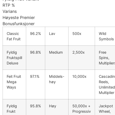
RTP %
Varians
Høyeste Premier
Bonusfunksjoner
Classic
96.2%
Lav
500x
Wild
Fat Fruit
Symbols
Fyldig
96.8%
Medium
2,500x
Free
Fruktspill
Spins,
Deluxe
Multiplier
Feit Fruit
97.1%
Middels-
10,000x
Cascadi
Mega
høy
Reels,
Ways
Unlimited
Multiplier
Fyldig
95.8%
Høy
50,000x +
Jackpot
Frukt
Progressiv
Wheel,