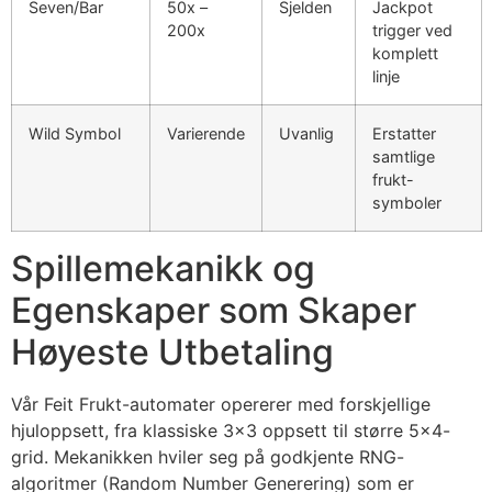
Seven/Bar
50x –
Sjelden
Jackpot
200x
trigger ved
komplett
linje
Wild Symbol
Varierende
Uvanlig
Erstatter
samtlige
frukt-
symboler
Spillemekanikk og
Egenskaper som Skaper
Høyeste Utbetaling
Vår Feit Frukt-automater opererer med forskjellige
hjuloppsett, fra klassiske 3×3 oppsett til større 5×4-
grid. Mekanikken hviler seg på godkjente RNG-
algoritmer (Random Number Generering) som er